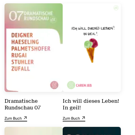
unvorhergesehener Abweichungen vom definierten Systemablauf
verlangt MO-NI mit der Zeit mehr als nur dienendes Assistieren. Sie
»will auch jemand sein« und konfrontiert die überforderte
Kleinfamilie mit Fragen zu familiären Klischees, mit einem
Bedürfnis nach echter Zugehörigkeit und eigenen Wünschen.
(Nationaltheater Mannheim)
Dramatische
Ich will dieses Leben!
Rundschau 07
In geil!
Zum Buch
Zum Buch