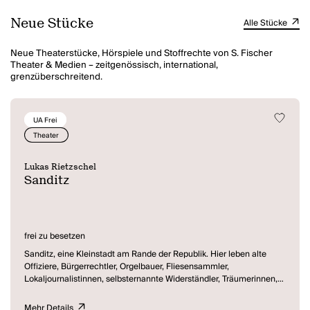
Neue Stücke
Alle Stücke
Neue Theaterstücke, Hörspiele und Stoffrechte von S. Fischer
Theater & Medien – zeitgenössisch, international,
grenzüberschreitend.
UA Frei
Theater
Lukas Rietzschel
Sanditz
frei zu besetzen
Sanditz, eine Kleinstadt am Rande der Republik. Hier leben alte
Offiziere, Bürgerrechtler, Orgelbauer, Fliesensammler,
Lokaljournalistinnen, selbsternannte Widerständler, Träumerinnen,
Frührenter, Kinder, Liebespaare, verhuschte Archivare und die
Familie Wenzel.
Mehr Details