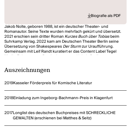
Biografie als PDF
Jakob Nolte, geboren 1988, ist ein deutscher Theater- und
Romanautor. Seine Texte wurden mehrfach gekürt und übersetzt.
2021 erschien sein dritter Roman
Kurzes Buch über Tobias
beim
Suhrkamp Verlag. 2022 kam am Deutschen Theater Berlin seine
Übersetzung von Shakespeares
Der Sturm
zur Uraufführung.
Gemeinsam mit Leif Randt kuratiert er das Content Label Tegel
Media. Er kommt aus Barsinghausen und lebt in Berlin.
Auszeichnungen
2019
Kasseler Förderpreis für Komische Literatur
2018
Einladung zum Ingeborg-Bachmann-Preis in Klagenfurt
2017
Longlist des deutschen Buchpreises mit SCHRECKLICHE
GEWALTEN (erschienen bei Matthes & Seitz)