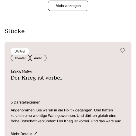
Mehr anzeigen
Stücke
UA Frei
Theater
Audio
Jakob Nolte
Der Krieg ist vorbei
5 Darsteller:innen
Angenommen, Sie wären in die Politik gegangen. Und hätten
kürzlich eine wichtige Wahl gewonnen. Und dürften gleich eine
frohe Botschaft verkünden: Der Krieg ist vorbei. Und das wäre auch
zutreffend, zumindest größtenteils. Vielleicht nur noch an ein paar
Ecken etwas schwelend und insgesamt natürlich viele Tote,
Mehr Details