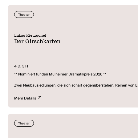
Theater
Lukas Rietzschel
Der Girschkarten
4 D, 3 H
** Nominiert für den Mülheimer Dramatikpreis 2026 **
Zwei Neubausiedlungen, die sich scharf gegenüberstehen. Reihen von Ei
Garten trifft sich eine Familie, um zu beraten, wie es weitergeht mit d
rundherum.
Mehr Details
Aber hinter allen guten Vorschlägen lauern verstrickte Fragen: Wer au
Emotionen und Erinnerungen stehen einer neuen Wirklichkeit gegenüber, 
wirklich? Und: Haben wir das Heute nicht gestern schon einmal erlebt?
Theater
2025 nun widmet sich Lukas Rietzschel Tschechows
Kirschgarten
: Die 
Untertitel „Eine Komödie“. Eine Komödie über den Wandel der Zeit und de