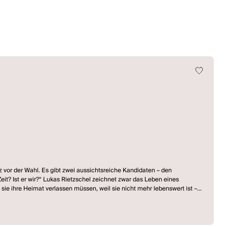
 vor der Wahl. Es gibt zwei aussichtsreiche Kandidaten – den
it? Ist er wir?“ Lukas Rietzschel zeichnet zwar das Leben eines
ie ihre Heimat verlassen müssen, weil sie nicht mehr lebenswert ist –
sichtlich radikalen Partei beitritt, obwohl er doch hier… oder etwa, weil er
– das ist Lukas Rietzschels großes Thema. (Gerhart-Hauptmann-Theater