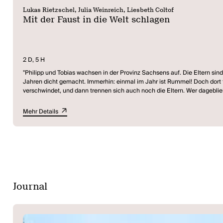
Lukas Rietzschel, Julia Weinreich, Liesbeth Coltof
Mit der Faust in die Welt schlagen
2 D, 5 H
"Philipp und Tobias wachsen in der Provinz Sachsens auf. Die Eltern sin
Jahren dicht gemacht. Immerhin: einmal im Jahr ist Rummel! Doch dort t
verschwindet, und dann trennen sich auch noch die Eltern. Wer dagebliebe
Westen weglief. Dieses Bild von Uwe, dem Verlierer, ist es auch, das Ph
die Situation. Während sich der eine Bruder in sich selbst zurückzieht, su
Mehr Details
Der Autor und Essayist Lukas Rietzschel, der 1994 in Ostsachsen gebo
im Nichts oder aber man begegnet der Perspektivlosigkeit mit Brutalität
Dresden)
Journal