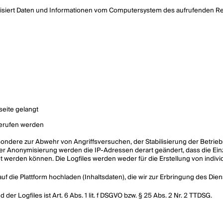
atisiert Daten und Informationen vom Computersystem des aufrufenden R
seite gelangt
gerufen werden
ndere zur Abwehr von Angriffsversuchen, der Stabilisierung der Betriebs
er Anonymisierung werden die IP-Adressen derart geändert, dass die Ein
werden können. Die Logfiles werden weder für die Erstellung von indivi
auf die Plattform hochladen (Inhaltsdaten), die wir zur Erbringung des Dien
r Logfiles ist Art. 6 Abs. 1 lit. f DSGVO bzw. § 25 Abs. 2 Nr. 2 TTDSG.