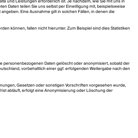
te und Leistungen erforderlich ist. Je nachdem, wie Sie mit uns in
en Daten teilen Sie uns selbst per Einwilligung mit, beispielsweise
t angeben. Eine Ausnahme gilt in solchen Fällen, in denen die
en können, fallen nicht hierunter. Zum Beispiel sind dies Statistiken
e personenbezogenen Daten gelöscht oder anonymisiert, sobald der
eutschland, vorbehaltlich einer ggf. erfolgenden Weitergabe nach den
dnungen, Gesetzen oder sonstigen Vorschriften vorgesehen wurde,
frist abläuft, erfolgt eine Anonymisierung oder Löschung der