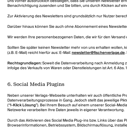
uns vorher ausdrücklich bestätigen, dass Sie unseren Newsletter er
Benachrichtigung zusenden und Sie bitten, uns durch Klicken auf eine
Zur Aktivierung des Newsletters sind grundsätzlich nur Nutzer berech
Darüber hinaus können Sie auch ohne Abonnement eines Newsletters 
Wir werden Ihre personenbezogenen Daten, die wir für den Versand de
Sollten Sie später keinen Newsletter mehr von uns erhalten wollen, k
(z.B. E-Mail) reicht hierfür aus: E-Mail:
newsletter@fischerverlage.de
.
Rechtsgrundlagen:
Soweit die Datenverarbeitung nach Anmeldung zum
infolge des Verkaufs von Waren oder Dienstleistungen ist Art. 6 Abs. 1 
6. Social Media Plugins
Neben unserer Verlags-Webseite unterhalten wir auch öffentliche Pro
Datenverarbeitungsprozesse in Gang. Jedoch stellt das jeweilige Pik
(“
1-Klick Lösung
”). Bei Ihrem Besuch auf einem unserer Social-Media-
Netzwerke verarbeiten Ihre Daten jeweils in eigener Verantwortung.
Durch das Aktivieren des Social Media Plug-ins bzw. Links über das P
Browserinformationen, Betriebssystem, Bildschirmauflösung, installi