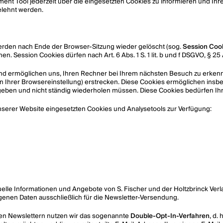
ent Tool jederzeit über die eingesetzten Cookies zu informieren und Ihr
elehnt werden.
erden nach Ende der Browser-Sitzung wieder gelöscht (sog.
Session Coo
n. Session Cookies dürfen nach Art. 6 Abs. 1 S. 1 lit. b und f DSGVO, § 2
 und ermöglichen uns, Ihren Rechner bei Ihrem nächsten Besuch zu erkenn
in Ihrer Browsereinstellung) erstrecken. Diese Cookies ermöglichen insb
ben und nicht ständig wiederholen müssen. Diese Cookies bedürfen Ihrer Ei
 unserer Website eingesetzten Cookies und Analysetools zur Verfügung:
aktuelle Informationen und Angebote von S. Fischer und der Holtzbrinck V
enen Daten ausschließlich für die Newsletter-Versendung.
ten Newslettern nutzen wir das sogenannte
Double-Opt-In-Verfahren
, d.