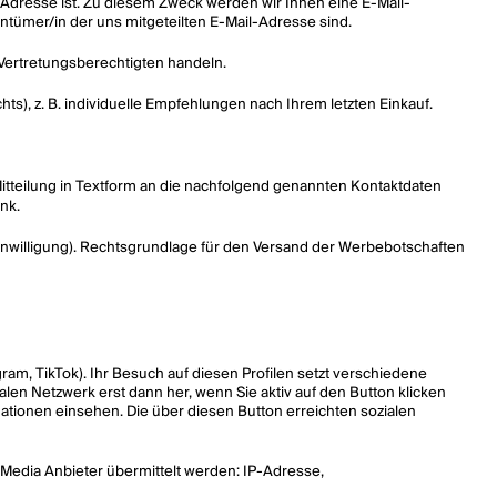
-Adresse ist. Zu diesem Zweck werden wir Ihnen eine E-Mail-
entümer/in der uns mitgeteilten E-Mail-Adresse sind.
n Vertretungsberechtigten handeln.
, z. B. individuelle Empfehlungen nach Ihrem letzten Einkauf.
 Mitteilung in Textform an die nachfolgend genannten Kontaktdaten
nk.
(Einwilligung). Rechtsgrundlage für den Versand der Werbebotschaften
am, TikTok). Ihr Besuch auf diesen Profilen setzt verschiedene
len Netzwerk erst dann her, wenn Sie aktiv auf den Button klicken
rmationen einsehen. Die über diesen Button erreichten sozialen
l Media Anbieter übermittelt werden: IP-Adresse,