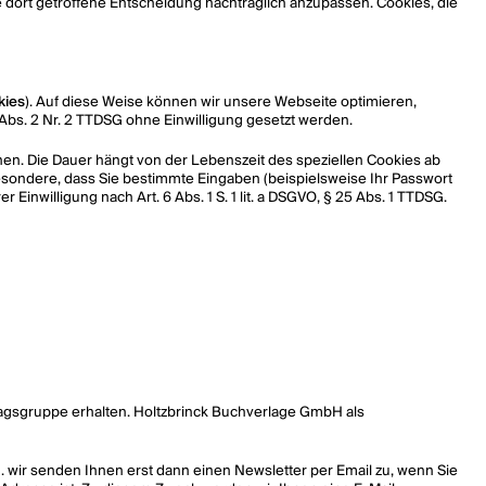
e dort getroffene Entscheidung nachträglich anzupassen. Cookies, die
kies
). Auf diese Weise können wir unsere Webseite optimieren,
5 Abs. 2 Nr. 2 TTDSG ohne Einwilligung gesetzt werden.
en. Die Dauer hängt von der Lebenszeit des speziellen Cookies ab
esondere, dass Sie bestimmte Eingaben (beispielsweise Ihr Passwort
nwilligung nach Art. 6 Abs. 1 S. 1 lit. a DSGVO, § 25 Abs. 1 TTDSG.
erlagsgruppe erhalten. Holtzbrinck Buchverlage GmbH als
 h. wir senden Ihnen erst dann einen Newsletter per Email zu, wenn Sie