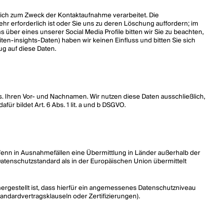
lich zum Zweck der Kontaktaufnahme verarbeitet. Die
ehr erforderlich ist oder Sie uns zu deren Löschung auffordern; im
ber eines unserer Social Media Profile bitten wir Sie zu beachten,
en-insights-Daten) haben wir keinen Einfluss und bitten Sie sich
ug auf diese Daten.
s. Ihren Vor- und Nachnamen. Wir nutzen diese Daten ausschließlich,
dafür bildet Art. 6 Abs. 1 lit. a und b DSGVO.
enn in Ausnahmefällen eine Übermittlung in Länder außerhalb der
 Datenschutzstandard als in der Europäischen Union übermittelt
chergestellt ist, dass hierfür ein angemessenes Datenschutzniveau
ndardvertragsklauseln oder Zertifizierungen).