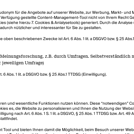
eudonym für die Angebote auf unserer Website, zur Werbung, Markt- und
zur Verfügung gestellte Content-Management-Tool nicht von Ihrem Recht 
es (siehe hierzu 7. Cookies & Anlalysetools) generiert. Durch die Analys
rch nützlicher und interessanter für Sie zu gestalten.
e oben beschriebenen Zwecke ist Art. 6 Abs. 1 lit. a DSGVO bzw. § 25 Abs.1
 Meinungsforschung, z.
B. durch Umfragen. Selbstverständlich n
r jeweiligen Umfrage)
 6 Abs. 1 lit. a DSGVO bzw. § 25 Abs.1 TTDSG (Einwilligung).
ren und wesentliche Funktionen nutzen können. Diese “notwendigen” Cookies
ies es, die Website zu personalisieren und Ihnen die Nutzung der Websi
gung nach Art. 6 Abs. 1 S. 1 lit. a DSGVO, § 25 Abs. 1 TTDSG bzw. Art. 4
attfindet.
t Tool und bieten Ihnen damit die Möglichkeit, beim Besuch unserer We