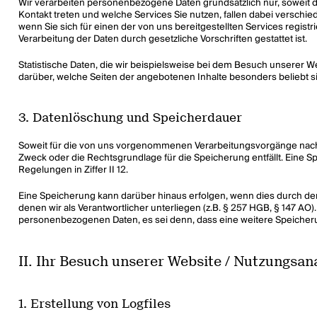
Wir verarbeiten personenbezogene Daten grundsätzlich nur, soweit die
Kontakt treten und welche Services Sie nutzen, fallen dabei verschied
wenn Sie sich für einen der von uns bereitgestellten Services regist
Verarbeitung der Daten durch gesetzliche Vorschriften gestattet ist.
Statistische Daten, die wir beispielsweise bei dem Besuch unserer We
darüber, welche Seiten der angebotenen Inhalte besonders beliebt s
3. Datenlöschung und Speicherdauer
Soweit für die von uns vorgenommenen Verarbeitungsvorgänge nach
Zweck oder die Rechtsgrundlage für die Speicherung entfällt. Eine S
Regelungen in Ziffer II 12.
Eine Speicherung kann darüber hinaus erfolgen, wenn dies durch de
denen wir als Verantwortlicher unterliegen (z.B. § 257 HGB, § 147 AO
personenbezogenen Daten, es sei denn, dass eine weitere Speicherun
II. Ihr Besuch unserer Website / Nutzungsan
1. Erstellung von Logfiles