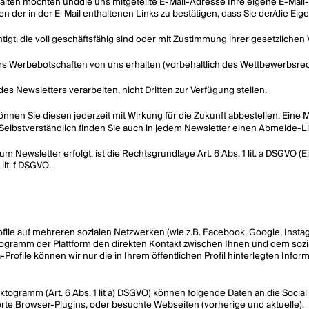
halten möchten unddie uns mitgeteilte E-Mail-Adresse Ihre eigene E-Mail
n der in der E-Mail enthaltenen Links zu bestätigen, dass Sie der/die Eig
tigt, die voll geschäftsfähig sind oder mit Zustimmung ihrer gesetzliche
Werbebotschaften von uns erhalten (vorbehaltlich des Wettbewerbsrechts)
s Newsletters verarbeiten, nicht Dritten zur Verfügung stellen.
önnen Sie diesen jederzeit mit Wirkung für die Zukunft abbestellen. Eine
 Selbstverständlich finden Sie auch in jedem Newsletter einen Abmelde-Li
 Newsletter erfolgt, ist die Rechtsgrundlage Art. 6 Abs. 1 lit. a DSGVO 
lit. f DSGVO.
file auf mehreren sozialen Netzwerken (wie z.B. Facebook, Google, Instagr
togramm der Plattform den direkten Kontakt zwischen Ihnen und dem sozia
Profile können wir nur die in Ihrem öffentlichen Profil hinterlegten Info
iktogramm (Art. 6 Abs. 1 lit a) DSGVO) können folgende Daten an die Socia
erte Browser-Plugins, oder besuchte Webseiten (vorherige und aktuelle).