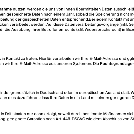
fnahme
nutzen, werden die uns von Ihnen übermittelten Daten ausschließ
öschen gespeicherte Daten nach einem Jahr, sobald die Speicherung nicht m
beitung der gespeicherten Daten entsprechend.Bei jedem Kontakt mit uns ü
en verarbeitet werden. Auf diese Datenverarbeitungsvorgänge (inkl. Seit
 für die Ausübung Ihrer Betroffenenrechte (z.B. Widerspruchsrecht) in Bez
in Kontakt zu treten. Hierfür verarbeiten wir Ihre E-Mail-Adresse und ggf
hen wir Ihre E-Mail-Adresse aus unseren Systemen. Die
Rechtsgrundlage
det grundsätzlich in Deutschland oder im europäischen Ausland statt. W
, kann dies dazu führen, dass Ihre Daten in ein Land mit einem geringeren
ten in Drittstaaten nur dann erfolgt, soweit durch bestimmte Maßnahmen si
. geeignete Garantien nach Art. 44ff. DSGVO wie dem Abschluss von Sta