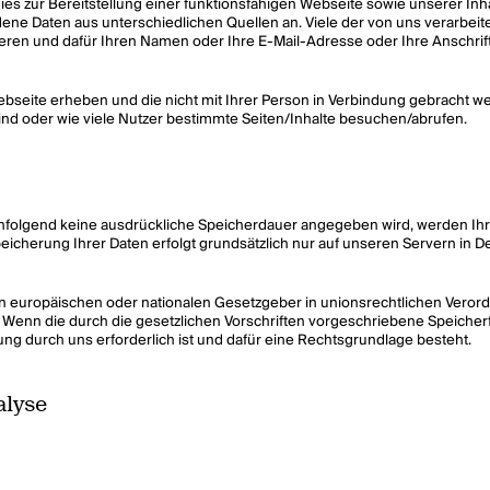
s zur Bereitstellung einer funktionsfähigen Webseite sowie unserer Inhal
ene Daten aus unterschiedlichen Quellen an. Viele der von uns verarbeitet
rieren und dafür Ihren Namen oder Ihre E-Mail-Adresse oder Ihre Anschrif
bseite erheben und die nicht mit Ihrer Person in Verbindung gebracht werd
ind oder wie viele Nutzer bestimmte Seiten/Inhalte besuchen/abrufen.
folgend keine ausdrückliche Speicherdauer angegeben wird, werden Ihr
peicherung Ihrer Daten erfolgt grundsätzlich nur auf unseren Servern in D
n europäischen oder nationalen Gesetzgeber in unionsrechtlichen Veror
). Wenn die durch die gesetzlichen Vorschriften vorgeschriebene Speicher
g durch uns erforderlich ist und dafür eine Rechtsgrundlage besteht.
alyse