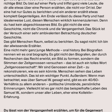
richtige Bild: Du bist auf einer Party und triffst ganz viele Leute, die
dir alle etwas über eine Person erzählen, die nicht vor Ort ist. Der
eine hat nur Gutes zu berichten und ein anderer erzählt etwas
komplett Gegenteiliges. Am Ende verlässt du diese Party und hast
idealerweise Lust, diesen Menschen wirklich kennenzulernen. Denn
du hast kein abgeschlossenes Bild. Es gibt nicht die eine
Geschichte, nicht die Chronik und die Vergangenheit. Das Stück ist
der Versuch einer sehr ambivalenten Betrachtung deutscher
Geschichte.
Das gibt Menschen Raum, selbst zu berichten. Du sagst nicht: Ich bin
der allwissende Erzähler.
Eine nicht mehr ganz junge Methode – oral history. Bei Biografien
nennen wir es oral biography. Es gibt nicht den Biografen, der durch
Recherchen das Recht erwirbt, ein Bild zu formen, sondern die
Stimmen der Zeitgenossen versuchen – das ist auch ein tolles Wort
„Zeitgenossenschaft“: Wir sind Genossen einer Zeit – zu
rekonstruieren, wie es sein könnte. Menschen sehen das Leben
unterschiedlich. Das ist ein wichtiger Punkt. Außerdem: Wenn man
betrachtet, was über Samuel W. gesagt wird, gibt es ein 40/60-
Verhältnis zu allem anderen – politische Umstände, persönliche
Erinnerungen. Vielleicht ist es gar nicht das beispielhafte Leben des
Samuel W., sondern unser aller Leben, eher eine Kollektiv-
Erfahrung.
Du lässt von der Vergangenheit erzählen, um für die Gegenwart