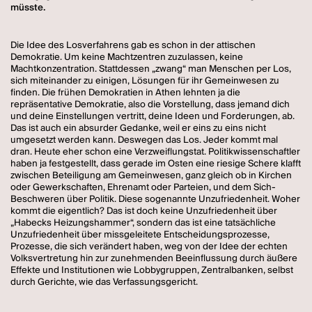
müsste.
Die Idee des Losverfahrens gab es schon in der attischen
Demokratie. Um keine Machtzentren zuzulassen, keine
Machtkonzentration. Stattdessen „zwang“ man Menschen per Los,
sich miteinander zu einigen, Lösungen für ihr Gemeinwesen zu
finden. Die frühen Demokratien in Athen lehnten ja die
repräsentative Demokratie, also die Vorstellung, dass jemand dich
und deine Einstellungen vertritt, deine Ideen und Forderungen, ab.
Das ist auch ein absurder Gedanke, weil er eins zu eins nicht
umgesetzt werden kann. Deswegen das Los. Jeder kommt mal
dran. Heute eher schon eine Verzweiflungstat. Politikwissenschaftler
haben ja festgestellt, dass gerade im Osten eine riesige Schere klafft
zwischen Beteiligung am Gemeinwesen, ganz gleich ob in Kirchen
oder Gewerkschaften, Ehrenamt oder Parteien, und dem Sich-
Beschweren über Politik. Diese sogenannte Unzufriedenheit. Woher
kommt die eigentlich? Das ist doch keine Unzufriedenheit über
„Habecks Heizungshammer“, sondern das ist eine tatsächliche
Unzufriedenheit über missgeleitete Entscheidungsprozesse,
Prozesse, die sich verändert haben, weg von der Idee der echten
Volksvertretung hin zur zunehmenden Beeinflussung durch äußere
Effekte und Institutionen wie Lobbygruppen, Zentralbanken, selbst
durch Gerichte, wie das Verfassungsgericht.