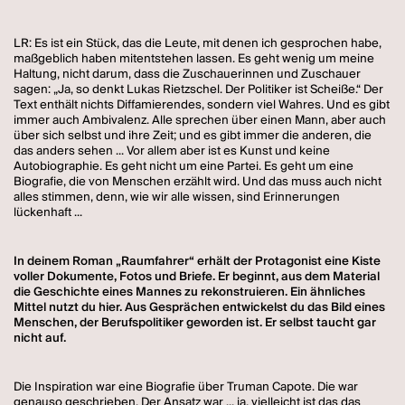
LR: Es ist ein Stück, das die Leute, mit denen ich gesprochen habe,
maßgeblich haben mitentstehen lassen. Es geht wenig um meine
Haltung, nicht darum, dass die Zuschauerinnen und Zuschauer
sagen: „Ja, so denkt Lukas Rietzschel. Der Politiker ist Scheiße.“ Der
Text enthält nichts Diffamierendes, sondern viel Wahres. Und es gibt
immer auch Ambivalenz. Alle sprechen über einen Mann, aber auch
über sich selbst und ihre Zeit; und es gibt immer die anderen, die
das anders sehen ... Vor allem aber ist es Kunst und keine
Autobiographie. Es geht nicht um eine Partei. Es geht um eine
Biografie, die von Menschen erzählt wird. Und das muss auch nicht
alles stimmen, denn, wie wir alle wissen, sind Erinnerungen
lückenhaft ...
In deinem Roman „Raumfahrer“ erhält der Protagonist eine Kiste
voller Dokumente, Fotos und Briefe. Er beginnt, aus dem Material
die Geschichte eines Mannes zu rekonstruieren. Ein ähnliches
Mittel nutzt du hier. Aus Gesprächen entwickelst du das Bild eines
Menschen, der Berufspolitiker geworden ist. Er selbst taucht gar
nicht auf.
Die Inspiration war eine Biografie über Truman Capote. Die war
genauso geschrieben. Der Ansatz war ... ja, vielleicht ist das das