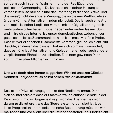
sondern auch in deiner Wahrnehmung der Realität und der
politischen Gemengelage. Du kannst dich in deiner Haltung so
verschließen, so stur sein und das Internet gibt dir noch Artikel und
„Beweise“, nicht die andere Meinung, die an diesem Weltbild etwas
ändern könnte. Alternativen finden nicht statt. Das ist auch eine Art
von kapitalistischer Logik, der wir uns mit der Digitalisierung noch
mehr unterworfen haben ... oder haben unterwerfen lassen. So gut
und hilfreich das Internet ist, unser demokratisches Leben, unser
gesellschaftliches Zusammenleben stellt es massiv auf die Probe.
Dass wir verlernt haben zusammenzukommen, glaube ich nicht. Nur
die Orte, an denen das passiert, haben sich so massiv verändert,
dass es nötig ist, Alternativen und Gelegenheiten oder auch andere,
verpflichtende Einheiten zu schaffen. Zu einem gewissen Punkt
kommt man über Pflichten nicht hinaus.
Uns wird doch aber immer suggeriert: Wir sind unseres Glückes
Schmied und jeder muss selbst sehen, wie er klarkommt.
Das ist der Privatisierungsgedanke des Neoliberalismus. Der hat
sich so internalisiert, dass er Staatsvertrauen auflöst. Gerade in der
Diskussion um das Bürgergeld zeigt sich das. Hier geht es nicht
darum zu diskutieren, wie das Steuersystem organisiert ist. Über
kalte Progression und mittelständische Besteuerung müssten wir
mal reden und vor allem über die Reichenbesteuerung. Findet nicht