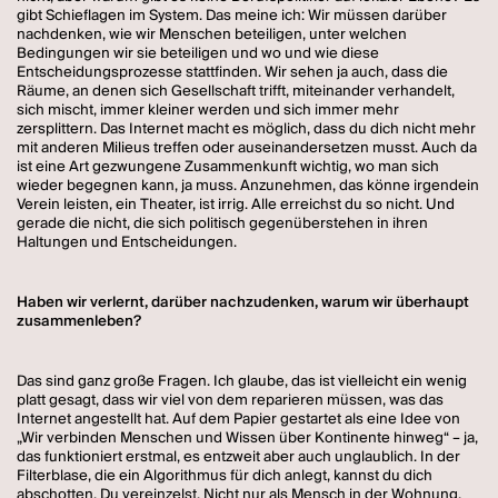
gibt Schieflagen im System. Das meine ich: Wir müssen darüber
nachdenken, wie wir Menschen beteiligen, unter welchen
Bedingungen wir sie beteiligen und wo und wie diese
Entscheidungsprozesse stattfinden. Wir sehen ja auch, dass die
Räume, an denen sich Gesellschaft trifft, miteinander verhandelt,
sich mischt, immer kleiner werden und sich immer mehr
zersplittern. Das Internet macht es möglich, dass du dich nicht mehr
mit anderen Milieus treffen oder auseinandersetzen musst. Auch da
ist eine Art gezwungene Zusammenkunft wichtig, wo man sich
wieder begegnen kann, ja muss. Anzunehmen, das könne irgendein
Verein leisten, ein Theater, ist irrig. Alle erreichst du so nicht. Und
gerade die nicht, die sich politisch gegenüberstehen in ihren
Haltungen und Entscheidungen.
Haben wir verlernt, darüber nachzudenken, warum wir überhaupt
zusammenleben?
Das sind ganz große Fragen. Ich glaube, das ist vielleicht ein wenig
platt gesagt, dass wir viel von dem reparieren müssen, was das
Internet angestellt hat. Auf dem Papier gestartet als eine Idee von
„Wir verbinden Menschen und Wissen über Kontinente hinweg“ – ja,
das funktioniert erstmal, es entzweit aber auch unglaublich. In der
Filterblase, die ein Algorithmus für dich anlegt, kannst du dich
abschotten. Du vereinzelst. Nicht nur als Mensch in der Wohnung,