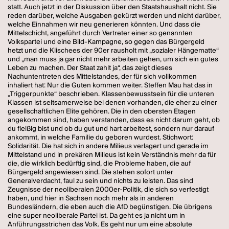
statt. Auch jetzt in der Diskussion über den Staatshaushalt nicht. Sie
reden darüber, welche Ausgaben gekürzt werden und nicht darüber,
welche Einnahmen wir neu generieren könnten. Und dass die
Mittelschicht, angeführt durch Vertreter einer so genannten
Volkspartei und eine Bild-Kampagne, so gegen das Bürgergeld
hetzt und die Klischees der 90er rausholt mit „sozialer Hängematte“
und „man muss ja gar nicht mehr arbeiten gehen, um sich ein gutes
Leben zu machen. Der Staat zahlt ja“, das zeigt dieses
Nachuntentreten des Mittelstandes, der für sich vollkommen
inhaliert hat: Nur die Guten kommen weiter. Steffen Mau hat das in
„Triggerpunkte“ beschrieben. Klassenbewusstsein für die unteren
Klassen ist seltsamerweise bei denen vorhanden, die eher zu einer
gesellschaftlichen Elite gehören. Die in den obersten Etagen
angekommen sind, haben verstanden, dass es nicht darum geht, ob
du fleißig bist und ob du gut und hart arbeitest, sondern nur darauf
ankommt, in welche Familie du geboren wurdest. Stichwort:
Solidarität. Die hat sich in andere Milieus verlagert und gerade im
Mittelstand und in prekären Milieus ist kein Verständnis mehr da für
die, die wirklich bedürftig sind, die Probleme haben, die auf
Bürgergeld angewiesen sind. Die stehen sofort unter
Generalverdacht, faul zu sein und nichts zu leisten. Das sind
Zeugnisse der neoliberalen 2000er-Politik, die sich so verfestigt
haben, und hier in Sachsen noch mehr als in anderen
Bundesländern, die eben auch die AfD begünstigen. Die übrigens
eine super neoliberale Partei ist. Da geht es ja nicht um in
Anführungsstrichen das Volk. Es geht nur um eine absolute