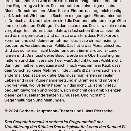
prozentual ziemlich weit oben sind, das befähigt noch niemanden,
eine Regierung zu bilden. Das bedeutet erst einmal gar nichts.
Dieses Rumstehen und Alles-Kacke-Finden, das regt mich richtig
auf. Nochmal: Wir haben in Sachsen die geringste Ehrenamtsquote
in Deutschland. Und trotzdem sind die Demonstrationen die größten
und die lautesten. Dafür geht‘s dann scheinbar. Das ist wie ein reales
vorgelagertes Internet, über Jahre, ja fast schon über Jahrzehnte
wird da nur gemeckert. Und dann zu erwarten, dass Politiker zu dir
kommen und sich deiner annehmen, das ist so ein wahnsinnig
bequemes Verständnis von Politik. Das hat ja was Monarchisches.
Und das sollte man nicht bedienen durch Ein-mal-durchs-Land-
fahren und „Du musst deine Beschwerde dem Oberhäuptling nur
mitteilen und dann verändert der was“. So funktioniert Politik nicht.
Dann geh halt rein, engagiere dich, mach was, nimm in Kauf, dass
dein Vorschlag keine Mehrheit findet, that’s it! Dann versuch‘s ein
andermal. Das ist Demokratie. Das muss man lernen im realen
Leben und in der Auseinandersetzung in Gremien und im Verein
und wer weiß wo. Verlernt haben wir das nicht. Es ist nur viel zu
bequem geworden und möglich, sich nicht mit den Ambivalenzen
dieser Zeit auseinandersetzen zu müssen. Und nicht mit
Gegenhaltungen und Meinungen.
© 2024 Gerhart-Hauptmann-Theater und Lukas Rietzschel
Das Gespräch erschien erstmal im Programmheft der
Uraufführung des Stückes Das beispielhafte Leben des Samuel W.