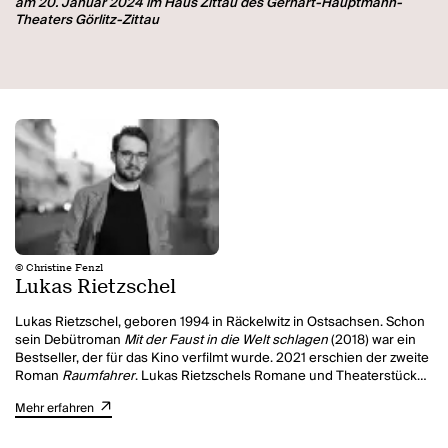
am 20. Januar 2024 im Haus Zittau des Gerhart-Hauptmann-
Theaters Görlitz-Zittau
© Christine Fenzl
Lukas Rietzschel
Lukas Rietzschel, geboren 1994 in Räckelwitz in Ostsachsen. Schon
sein Debütroman
Mit der Faust in die Welt schlagen
(2018) war ein
Bestseller, der für das Kino verfilmt wurde. 2021 erschien der zweite
Roman
Raumfahrer
. Lukas Rietzschels Romane und Theaterstücke
wurden vielfach ausgezeichnet, unter anderem mit dem Gellert-
Mehr erfahren
Preis, dem Sächsischen Literaturpreis und dem Literaturpreis
Text
& Sprache
. Sein dritter Roman
Sanditz
war ein Bestseller.