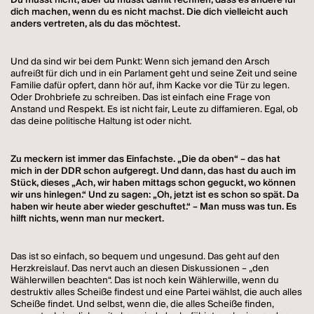
Du musst nicht, aber du musst damit rechnen, dass es andere für
dich machen, wenn du es nicht machst. Die dich vielleicht auch
anders vertreten, als du das möchtest.
Und da sind wir bei dem Punkt: Wenn sich jemand den Arsch
aufreißt für dich und in ein Parlament geht und seine Zeit und seine
Familie dafür opfert, dann hör auf, ihm Kacke vor die Tür zu legen.
Oder Drohbriefe zu schreiben. Das ist einfach eine Frage von
Anstand und Respekt. Es ist nicht fair, Leute zu diffamieren. Egal, ob
das deine politische Haltung ist oder nicht.
Zu meckern ist immer das Einfachste. „Die da oben“ – das hat
mich in der DDR schon aufgeregt. Und dann, das hast du auch im
Stück, dieses „Ach, wir haben mittags schon geguckt, wo können
wir uns hinlegen.“ Und zu sagen: „Oh, jetzt ist es schon so spät. Da
haben wir heute aber wieder geschuftet.“ – Man muss was tun. Es
hilft nichts, wenn man nur meckert.
Das ist so einfach, so bequem und ungesund. Das geht auf den
Herzkreislauf. Das nervt auch an diesen Diskussionen – „den
Wählerwillen beachten“. Das ist noch kein Wählerwille, wenn du
destruktiv alles Scheiße findest und eine Partei wählst, die auch alles
Scheiße findet. Und selbst, wenn die, die alles Scheiße finden,