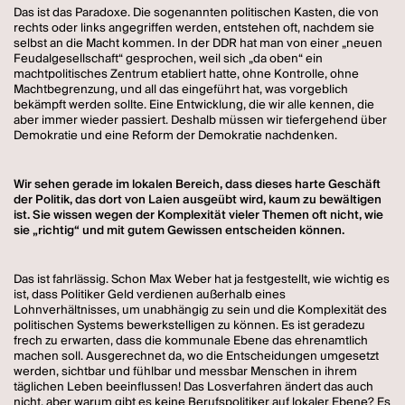
Das ist das Paradoxe. Die sogenannten politischen Kasten, die von
rechts oder links angegriffen werden, entstehen oft, nachdem sie
selbst an die Macht kommen. In der DDR hat man von einer „neuen
Feudalgesellschaft“ gesprochen, weil sich „da oben“ ein
machtpolitisches Zentrum etabliert hatte, ohne Kontrolle, ohne
Machtbegrenzung, und all das eingeführt hat, was vorgeblich
bekämpft werden sollte. Eine Entwicklung, die wir alle kennen, die
aber immer wieder passiert. Deshalb müssen wir tiefergehend über
Demokratie und eine Reform der Demokratie nachdenken.
Wir sehen gerade im lokalen Bereich, dass dieses harte Geschäft
der Politik, das dort von Laien ausgeübt wird, kaum zu bewältigen
ist. Sie wissen wegen der Komplexität vieler Themen oft nicht, wie
sie „richtig“ und mit gutem Gewissen entscheiden können.
Das ist fahrlässig. Schon Max Weber hat ja festgestellt, wie wichtig es
ist, dass Politiker Geld verdienen außerhalb eines
Lohnverhältnisses, um unabhängig zu sein und die Komplexität des
politischen Systems bewerkstelligen zu können. Es ist geradezu
frech zu erwarten, dass die kommunale Ebene das ehrenamtlich
machen soll. Ausgerechnet da, wo die Entscheidungen umgesetzt
werden, sichtbar und fühlbar und messbar Menschen in ihrem
täglichen Leben beeinflussen! Das Losverfahren ändert das auch
nicht, aber warum gibt es keine Berufspolitiker auf lokaler Ebene? Es