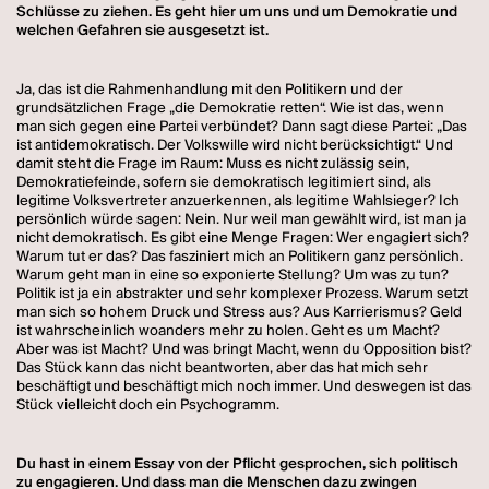
Schlüsse zu ziehen. Es geht hier um uns und um Demokratie und
welchen Gefahren sie ausgesetzt ist.
Ja, das ist die Rahmenhandlung mit den Politikern und der
grundsätzlichen Frage „die Demokratie retten“. Wie ist das, wenn
man sich gegen eine Partei verbündet? Dann sagt diese Partei: „Das
ist antidemokratisch. Der Volkswille wird nicht berücksichtigt.“ Und
damit steht die Frage im Raum: Muss es nicht zulässig sein,
Demokratiefeinde, sofern sie demokratisch legitimiert sind, als
legitime Volksvertreter anzuerkennen, als legitime Wahlsieger? Ich
persönlich würde sagen: Nein. Nur weil man gewählt wird, ist man ja
nicht demokratisch. Es gibt eine Menge Fragen: Wer engagiert sich?
Warum tut er das? Das fasziniert mich an Politikern ganz persönlich.
Warum geht man in eine so exponierte Stellung? Um was zu tun?
Politik ist ja ein abstrakter und sehr komplexer Prozess. Warum setzt
man sich so hohem Druck und Stress aus? Aus Karrierismus? Geld
ist wahrscheinlich woanders mehr zu holen. Geht es um Macht?
Aber was ist Macht? Und was bringt Macht, wenn du Opposition bist?
Das Stück kann das nicht beantworten, aber das hat mich sehr
beschäftigt und beschäftigt mich noch immer. Und deswegen ist das
Stück vielleicht doch ein Psychogramm.
Du hast in einem Essay von der Pflicht gesprochen, sich politisch
zu engagieren. Und dass man die Menschen dazu zwingen