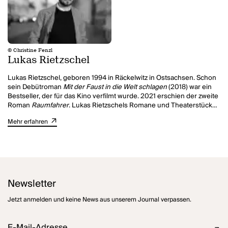
© Christine Fenzl
Lukas Rietzschel
Lukas Rietzschel, geboren 1994 in Räckelwitz in Ostsachsen. Schon
sein Debütroman
Mit der Faust in die Welt schlagen
(2018) war ein
Bestseller, der für das Kino verfilmt wurde. 2021 erschien der zweite
Roman
Raumfahrer
. Lukas Rietzschels Romane und Theaterstücke
wurden vielfach ausgezeichnet, unter anderem mit dem Gellert-
Mehr erfahren
Preis, dem Sächsischen Literaturpreis und dem Literaturpreis
Text
& Sprache
. Sein dritter Roman
Sanditz
war ein Bestseller.
Newsletter
Jetzt anmelden und keine News aus unserem Journal verpassen.
E-Mail-Adresse