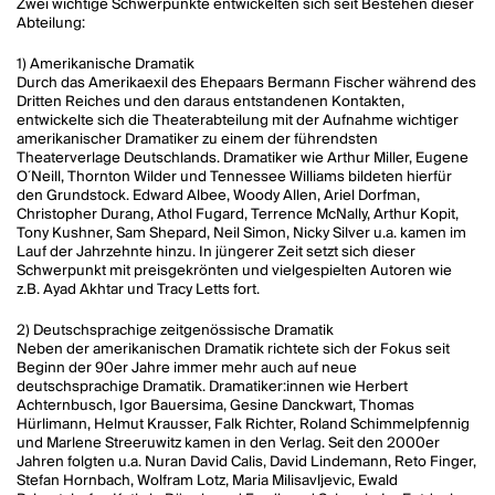
Zwei wichtige Schwerpunkte entwickelten sich seit Bestehen dieser
Abteilung:
1) Amerikanische Dramatik
Durch das Amerikaexil des Ehepaars Bermann Fischer während des
Dritten Reiches und den daraus entstandenen Kontakten,
entwickelte sich die Theaterabteilung mit der Aufnahme wichtiger
amerikanischer Dramatiker zu einem der führendsten
Theaterverlage Deutschlands. Dramatiker wie Arthur Miller, Eugene
O´Neill, Thornton Wilder und Tennessee Williams bildeten hierfür
den Grundstock. Edward Albee, Woody Allen, Ariel Dorfman,
Christopher Durang, Athol Fugard, Terrence McNally, Arthur Kopit,
Tony Kushner, Sam Shepard, Neil Simon, Nicky Silver u.a. kamen im
Lauf der Jahrzehnte hinzu. In jüngerer Zeit setzt sich dieser
Schwerpunkt mit preisgekrönten und vielgespielten Autoren wie
z.B. Ayad Akhtar und Tracy Letts fort.
2) Deutschsprachige zeitgenössische Dramatik
Neben der amerikanischen Dramatik richtete sich der Fokus seit
Beginn der 90er Jahre immer mehr auch auf neue
deutschsprachige Dramatik. Dramatiker:innen wie Herbert
Achternbusch, Igor Bauersima, Gesine Danckwart, Thomas
Hürlimann, Helmut Krausser, Falk Richter, Roland Schimmelpfennig
und Marlene Streeruwitz kamen in den Verlag. Seit den 2000er
Jahren folgten u.a. Nuran David Calis, David Lindemann, Reto Finger,
Stefan Hornbach, Wolfram Lotz, Maria Milisavljevic, Ewald