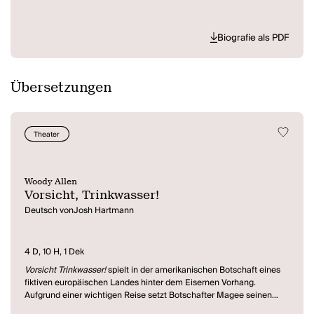
Biografie als PDF
Übersetzungen
Theater
Woody Allen
Vorsicht, Trinkwasser!
Deutsch vonJosh Hartmann
4 D, 10 H, 1 Dek
Vorsicht Trinkwasser!
spielt in der amerikanischen Botschaft eines
fiktiven europäischen Landes hinter dem Eisernen Vorhang.
Aufgrund einer wichtigen Reise setzt Botschafter Magee seinen
Sohn Axel, Mr Katastrophe, für die Dauer seiner Abwesenheit als