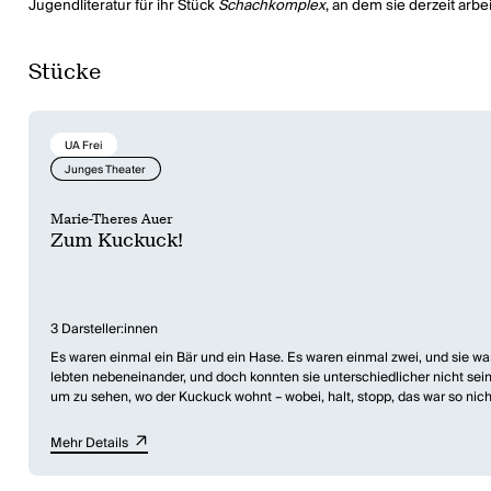
Jugendliteratur für ihr Stück
Schachkomplex
, an dem sie derzeit arbei
Stücke
UA Frei
Junges Theater
Marie-Theres Auer
Zum Kuckuck!
3 Darsteller:innen
Es waren einmal ein Bär und ein Hase. Es waren einmal zwei, und sie w
lebten nebeneinander, und doch konnten sie unterschiedlicher nicht sei
um zu sehen, wo der Kuckuck wohnt – wobei, halt, stopp, das war so ni
erzähle hier immer noch ich, der große Geschichtenerzähler großer Lehns
Mehr Details