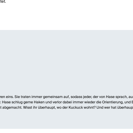
tet.
aren eins. Sie traten immer gemeinsam auf, sodass jeder, der von Hase sprach,
n: Hase schlug gerne Haken und verlor dabei immer wieder die Orientierung, und 
cht abgemacht. Wisst ihr überhaupt, wo der Kuckuck wohnt? Und wer hat überhau
tuhl, das steht schon einmal fest!