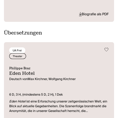
Biografie als PDF
Übersetzungen
UA Frei
Theater
Philippe Braz
Eden Hotel
Deutsch vonMax Kirchner, Wolfgang Kirchner
6 D, 3 H, (mindestens 5 D, 2 H), 1 Dek
Eden Hotel
ist eine Erforschung unserer zeitgenössischen Welt, ein
Blick auf aktuelle Gegebenheiten. Die Szenenfolge brandmarkt die
Anonymität, die in unserer Gesellschaft herrscht, die
Austauschbarkeit der Schicksale, die damit einhergehende