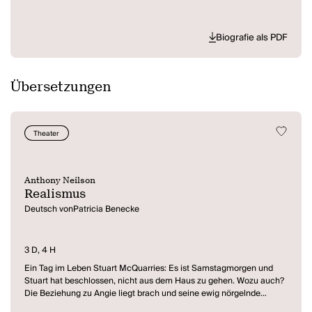
Biografie als PDF
Übersetzungen
Theater
Anthony Neilson
Realismus
Deutsch vonPatricia Benecke
3 D, 4 H
Ein Tag im Leben Stuart McQuarries: Es ist Samstagmorgen und
Stuart hat beschlossen, nicht aus dem Haus zu gehen. Wozu auch?
Die Beziehung zu Angie liegt brach und seine ewig nörgelnde
Mutter und seine Katze Galloway verachten ihn. Da schlurft Stuart