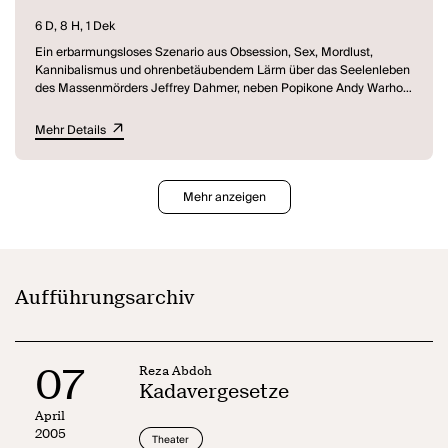
6 D, 8 H, 1 Dek
Ein erbarmungsloses Szenario aus Obsession, Sex, Mordlust,
Kannibalismus und ohrenbetäubendem Lärm über das Seelenleben
des Massenmörders Jeffrey Dahmer, neben Popikone Andy Warhol
eine der Hauptfiguren im Stück.
Kadavergesetze
unternimmt eine
theatralische Höllenfahrt in das Unterbewusstsein der
Mehr Details
amerikanischen Gegenwartsliteratur - apokalyptische Bilderwelten
der Gewalt und sexuellen Repression - als schockierende Reflexion
über Sterblichkeit, Einsamkeit und die verzweifelte Hoffnung auf ein
Leben nach dem Tod.
Mehr anzeigen
Aufführungsarchiv
07
Reza Abdoh
Kadavergesetze
April
2005
Theater