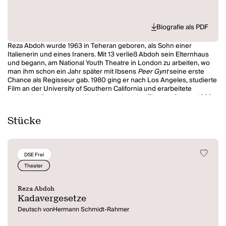
Biografie als PDF
Reza Abdoh wurde 1963 in Teheran geboren, als Sohn einer
Italienerin und eines Iraners. Mit 13 verließ Abdoh sein Elternhaus
und begann, am National Youth Theatre in London zu arbeiten, wo
man ihm schon ein Jahr später mit Ibsens
Peer Gynt
seine erste
Chance als Regisseur gab. 1980 ging er nach Los Angeles, studierte
Film an der University of Southern California und erarbeitete
zahlreiche Produktionen für das Los Angeles Theatre Centre. 1989
hatte er seinen Durchbruch mit dem Stück
Minamata
, danach
begann er auch in New York zu arbeiten und gründete die Truppe
Stücke
"Dar a Luz". 1993 gastierte die "jüngste Kultfigur der amerikanischen
Avantgarde" erstmals bei den Wiener Festwochen mit
The Law of
Remains
. Abdoh, der seit 1988 wusste, dass er HIV positiv war, starb
im Mai 1995.
DSE Frei
Theater
Reza Abdoh
Kadavergesetze
Deutsch vonHermann Schmidt-Rahmer