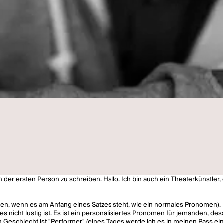
in der ersten Person zu schreiben. Hallo. Ich bin auch ein Theaterkünstler
eben, wenn es am Anfang eines Satzes steht, wie ein normales Pronomen).
s es nicht lustig ist. Es ist ein personalisiertes Pronomen für jemanden, d
 Geschlecht ist "Performer" (eines Tages werde ich es in meinen Pass eintr