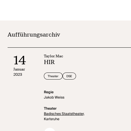
verzweifelt, die Kontrolle zu behalten und so etwas wie das Leben, das 
Wenn schwindende männliche Privilegien und posttraumatische Belastu
beängstigendes
Hir
ist eine dysfunktionale Familiendramödie für eine ne
des Krieges und die Akzeptanz von Genderqueers werden in einer absurde
Aufführungsarchiv
14
Taylor Mac
HIR
Januar
2023
Theater
DSE
Regie
Jakob Weiss
Theater
Badisches Staatstheater,
Karlsruhe