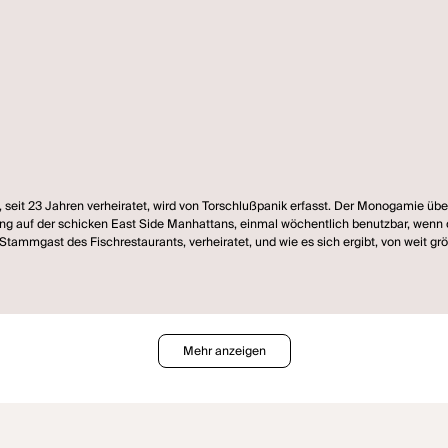
seit 23 Jahren verheiratet, wird von Torschlußpanik erfasst. Der Monogamie über
ung auf der schicken East Side Manhattans, einmal wöchentlich benutzbar, wenn 
chen verführt und zu sonst nichts. Jeanette Fischer, beste Freundin von Barney
ko ist vollkommen. Resigniert beordert Barney die eigene Ehefrau auf den Schaup
Mehr anzeigen