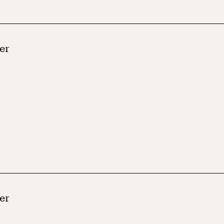
er
er