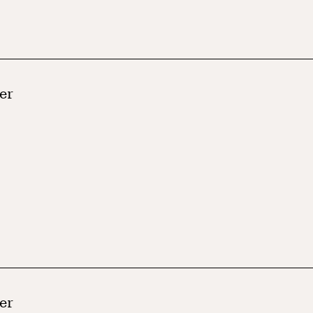
er
er