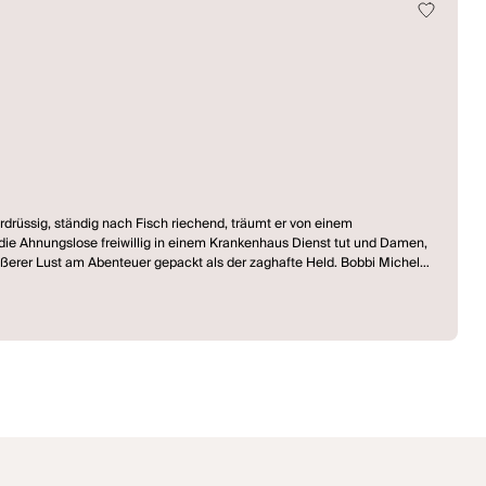
drüssig, ständig nach Fisch riechend, träumt er von einem
die Ahnungslose freiwillig in einem Krankenhaus Dienst tut und Damen,
s Ehefrau, eine Melancholische, die dem scheiternden Don Juan
latz seines Scheiterns.