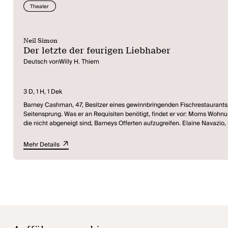
Theater
Neil Simon
Der letzte der feurigen Liebhaber
Deutsch vonWilly H. Thiem
3 D, 1 H, 1 Dek
Barney Cashman, 47, Besitzer eines gewinnbringenden Fischrestaurants, 
Seitensprung. Was er an Requisiten benötigt, findet er vor: Moms Wohn
die nicht abgeneigt sind, Barneys Offerten aufzugreifen. Elaine Navazio, Stammgast des Fischrestaurants, verheiratet, und wie es sich ergibt, von weit größerer Lust am Abenteuer gepackt als der zaghafte Held. Bobbi Michele,
eine völlig durchgedrehte Schauspielerin, die Barney zum Haschischrau
vorrechnet, dass nur 8,2 Prozent des Lebens lebenswert wären. Das Fias
Mehr Details