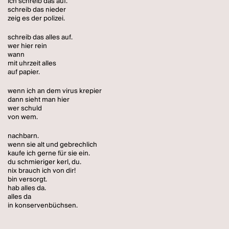
ich schreib das auf.
schreib das nieder
zeig es der polizei.
schreib das alles auf.
wer hier rein
wann
mit uhrzeit alles
auf papier.
wenn ich an dem virus krepier
dann sieht man hier
wer schuld
von wem.
nachbarn.
wenn sie alt und gebrechlich
kaufe ich gerne für sie ein.
du schmieriger kerl, du.
nix brauch ich von dir!
bin versorgt.
hab alles da.
alles da
in konservenbüchsen.