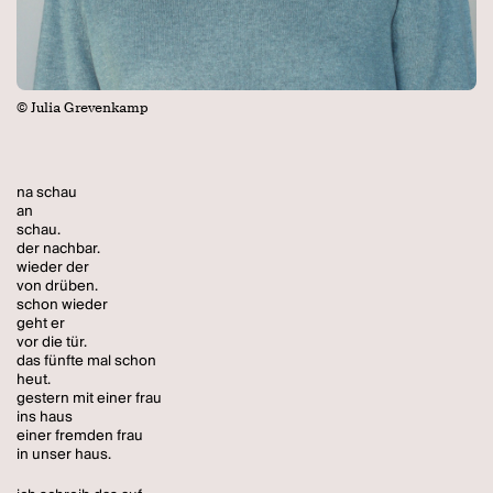
© Julia Grevenkamp
na schau
an
schau.
der nachbar.
wieder der
von drüben.
schon wieder
geht er
vor die tür.
das fünfte mal schon
heut.
gestern mit einer frau
ins haus
einer fremden frau
in unser haus.