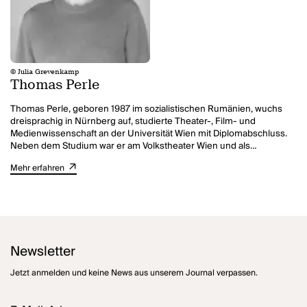
© Julia Grevenkamp
Thomas Perle
Thomas Perle, geboren 1987 im sozialistischen Rumänien, wuchs
dreisprachig in Nürnberg auf, studierte Theater-, Film- und
Medienwissenschaft an der Universität Wien mit Diplomabschluss.
Neben dem Studium war er am Volkstheater Wien und als
Regieassistent am Schauspielhaus Wien tätig. Im Rahmen der
Mehr erfahren
Wiener Wortstaetten entstanden mehrere Projekte.
Er lebt und arbeitet als freier Autor und Dramatiker in Wien. Für
seine Prosa und Dramatik wurde er mehrfach ausgezeichnet, u.a.
Retzhofer Dramapreis 2019. 2018 erschien sein Prosaband
wir
gingen weil alle gingen
. im Verlag edition exil.
Newsletter
Jetzt anmelden und keine News aus unserem Journal verpassen.