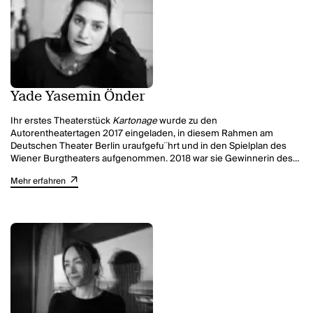
skurrilen und wichtigen Dinge des Lebens philosophiert. Sein erstes
Buch
Mama, bitte lern Deutsch
war 11 Wochen auf Platz 1 der Spiegel
Bestsellerliste.
Yade Yasemin Önder
Ihr erstes Theaterstück
Kartonage
wurde zu den
Autorentheatertagen 2017 eingeladen, in diesem Rahmen am
Deutschen Theater Berlin uraufgefu¨hrt und in den Spielplan des
Wiener Burgtheaters aufgenommen. 2018 war sie Gewinnerin des
open mike in der Kategorie Prosa, 2019 Preisträgerin des Martha-
Mehr erfahren
Saalfeld-Förderpreises. 2020 erhielt sie das Arbeitsstipendium
Literatur des Berliner Senats.