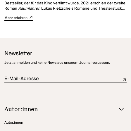
Bestseller, der für das Kino verfilmt wurde. 2021 erschien der zweite
Roman
Raumfahrer
. Lukas Rietzschels Romane und Theaterstücke
wurden vielfach ausgezeichnet, unter anderem mit dem Gellert-
Mehr erfahren
Preis, dem Sächsischen Literaturpreis und dem Literaturpreis
Text
& Sprache
. Sein dritter Roman
Sanditz
war ein Bestseller.
Newsletter
Jetzt anmelden und keine News aus unserem Journal verpassen.
E-Mail-Adresse
Autor:innen
Autor:innen