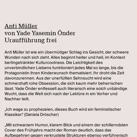
Anti Müller
von Yade Yasemin Önder
Uraufführung frei
Anti Müller ist wie ein übermütiger Schlag ins Gesicht, der schwere
Wunden nach sich zieht. Alles beginnt heiter und hell, im Kontext
berlingetränkter Kulturcoolness. Die Leichtigkeit des
unverbindlichen Liebens funktioniert jedes Mal so lange, bis die
Protagonistin ihren Kinderwunsch thematisiert. Ihr droht die Zeit
davonzurennen. Aus der unerfüllten Sehnsucht wird eine
schmerzhaft rohe Obsession, die sich kaum mehr beherrschen
lässt. Yade Önder entfesselt auch literarisch eine solch unbändige
Wucht, dass die Welt sich nach der Lektüre in ein Vorher und
Nachher teilt.
„Ich wage zu prophezeien, dieses Buch wird ein feministischer
Klassiker.“ (Daniela Dröscher)
„Mit schwarzem Humor, klarem Blick und einem der schillerndsten
Cover des Frühjahrs macht der Roman deutlich, dass das
Aufbegehren gegen verkrustete Strukturen ebenso verführerisch