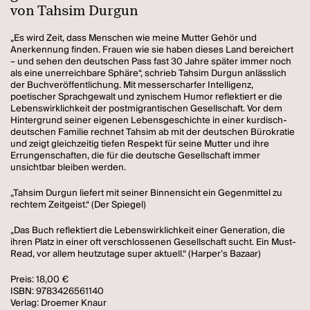
von Tahsim Durgun
„Es wird Zeit, dass Menschen wie meine Mutter Gehör und
Anerkennung finden. Frauen wie sie haben dieses Land bereichert
– und sehen den deutschen Pass fast 30 Jahre später immer noch
als eine unerreichbare Sphäre“, schrieb Tahsim Durgun anlässlich
der Buchveröffentlichung. Mit messerscharfer Intelligenz,
poetischer Sprachgewalt und zynischem Humor reflektiert er die
Lebenswirklichkeit der postmigrantischen Gesellschaft. Vor dem
Hintergrund seiner eigenen Lebensgeschichte in einer kurdisch-
deutschen Familie rechnet Tahsim ab mit der deutschen Bürokratie
und zeigt gleichzeitig tiefen Respekt für seine Mutter und ihre
Errungenschaften, die für die deutsche Gesellschaft immer
unsichtbar bleiben werden.
„Tahsim Durgun liefert mit seiner Binnensicht ein Gegenmittel zu
rechtem Zeitgeist.“ (Der Spiegel)
„Das Buch reflektiert die Lebenswirklichkeit einer Generation, die
ihren Platz in einer oft verschlossenen Gesellschaft sucht. Ein Must-
Read, vor allem heutzutage super aktuell.“ (Harper’s Bazaar)
Preis: 18,00 €
ISBN: 9783426561140
Verlag: Droemer Knaur