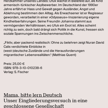
Herzkammer unseres Landes: Ufuk wächst in Bielefeld auf, als Kind
armenisch-türkischer Asylbewerber. Im Deutschland der 1990er
Jahre erfährt er Hass und Gewalt gegen Ausländer, Angst und
Ablehnung bestimmen den Alltag. Als Erwachsener ist er Regisseur
geworden, verarbeitet in einer »Odysseus«-Inszenierung eigene
Kindheitserfahrungen. Seine Freundin Johanna stammt aus
vermögenden Verhältnissen, wo Ufuk ein Exot ist. Alles scheint
richtig zu sein, doch bald drängt sich Politik in die Kunst, fressen sich
soziale Spannungen ins Zwischenmenschliche.
„Fiktiv, aber packend realistisch: Ohne zu belehren zeigt Nuran David
Calis verdichtete Einblicke in
(west-)deutsche Zustände und die Herausforderungen
migrantischer Lebensrealitäten.“ (Matthias Quent)
Preis: 25,00 €
ISBN: 978-3-10-010238-6
Verlag: S. Fischer
Mama, bitte lern Deutsch
Unser Eingliederungsversuch in eine
geschlossene Gesellschaft