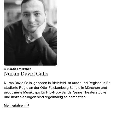
© Manfred Wegener
Nuran David Calis
Nuran David Calis, geboren in Bielefeld, ist Autor und Regisseur. Er
studierte Regie an der Otto-Falckenberg Schule in München und
produzierte Musikclips für Hip-Hop-Bands. Seine Theaterstücke
und Inszenierungen sind regelmäßig an namhaften
deutschsprachigen Opern- und Theaterhäusern in Hamburg, Berlin,
Mehr erfahren
Köln, Leipzig, Basel und Wien zu sehen. Neben seinen
Inszenierungen klassischer Theatertexte widmet er sich auch
Überschreibungen wie
Frühlingserwachen! (LIVE FAST - DIE