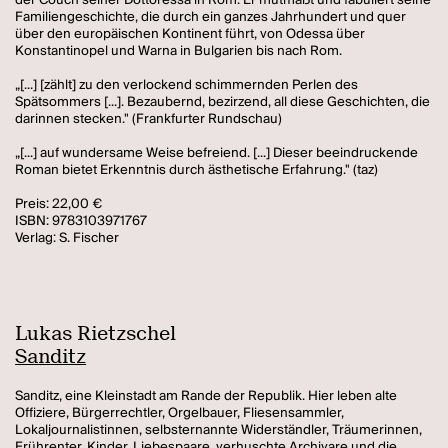
der Couch seiner Dottoressa in Rom. Er mutmaßt und fabuliert seine
Familiengeschichte, die durch ein ganzes Jahrhundert und quer
über den europäischen Kontinent führt, von Odessa über
Konstantinopel und Warna in Bulgarien bis nach Rom.
„[...] [zählt] zu den verlockend schimmernden Perlen des
Spätsommers [...]. Bezaubernd, bezirzend, all diese Geschichten, die
darinnen stecken." (Frankfurter Rundschau)
„[...] auf wundersame Weise befreiend. [...] Dieser beeindruckende
Roman bietet Erkenntnis durch ästhetische Erfahrung." (taz)
Preis: 22,00 €
ISBN: 9783103971767
Verlag: S. Fischer
Lukas Rietzschel
Sanditz
Sanditz, eine Kleinstadt am Rande der Republik. Hier leben alte
Offiziere, Bürgerrechtler, Orgelbauer, Fliesensammler,
Lokaljournalistinnen, selbsternannte Widerständler, Träumerinnen,
Frührenter, Kinder, Liebespaare, verhuschte Archivare und die