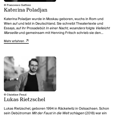
© Francesco Gattoni
Katerina Poladjan
Katerina Poladjan wurde in Moskau geboren, wuchs in Rom und
Wien auf und lebt in Deutschland. Sie schreibt Theatertexte und
Essays, auf ihr Prosadebüt
In einer Nacht, woanders
folgte
Vielleicht
Marseille
und gemeinsam mit Henning Fritsch schrieb sie den
literarischen Reisebericht
Hinter Sibirien
. Sie war für den Alfred-
Mehr erfahren
Döblin-Preis nominiert wie auch für den European Prize of Literature
und nahm 2015 bei den Tagen der deutschsprachigen Literatur in
Klagenfurt teil. Für
Hier sind Löwen
erhielt sie Stipendien des
Deutschen Literaturfonds, des Berliner Senats und von der
Kulturakademie Tarabya in Istanbul. 2021 wurde sie mit dem Nelly-
Sachs-Preis der Stadt Dortmund ausgezeichnet. Mit
Zukunftsmusik
stand Katerina Poladjan auf der Shortlist für den Preis der Leipziger
Buchmesse 2022 und wurde mit dem Rheingau Literatur Preis
2022 ausgezeichnet. Katerina Poladjan wurde 2025 mit dem
Großen Preis des Deutschen Literaturfonds
geehrt. Zuletzt erschien
ihr Roman
Goldstrand
, der mit dem Preis der Leipziger Buchmesse
2026 ausgezeichnet wurde.
© Christine Fenzl
Lukas Rietzschel
Lukas Rietzschel, geboren 1994 in Räckelwitz in Ostsachsen. Schon
sein Debütroman
Mit der Faust in die Welt schlagen
(2018) war ein