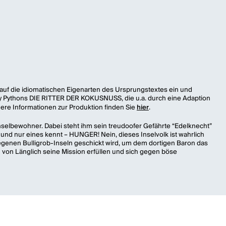
er auf die idiomatischen Eigenarten des Ursprungstextes ein und
onty Pythons DIE RITTER DER KOKUSNUSS, die u.a. durch eine Adaption
ere Informationen zur Produktion finden Sie
hier
.
 Inselbewohner. Dabei steht ihm sein treudoofer Gefährte “Edelknecht”
 und nur eines kennt – HUNGER! Nein, dieses Inselvolk ist wahrlich
elegenen Bulligrob-Inseln geschickt wird, um dem dortigen Baron das
h von Länglich seine Mission erfüllen und sich gegen böse