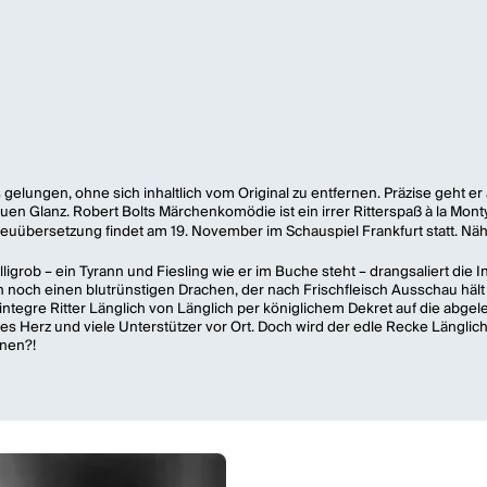
s gelungen, ohne sich inhaltlich vom Original zu entfernen. Präzise geht 
euen Glanz. Robert Bolts Märchenkomödie ist ein irrer Ritterspaß à la M
uübersetzung findet am 19. November im Schauspiel Frankfurt statt. Näh
igrob – ein Tyrann und Fiesling wie er im Buche steht – drangsaliert die
h noch einen blutrünstigen Drachen, der nach Frischfleisch Ausschau hält
 integre Ritter Länglich von Länglich per königlichem Dekret auf die abg
es Herz und viele Unterstützer vor Ort. Doch wird der edle Recke Länglic
nnen?!