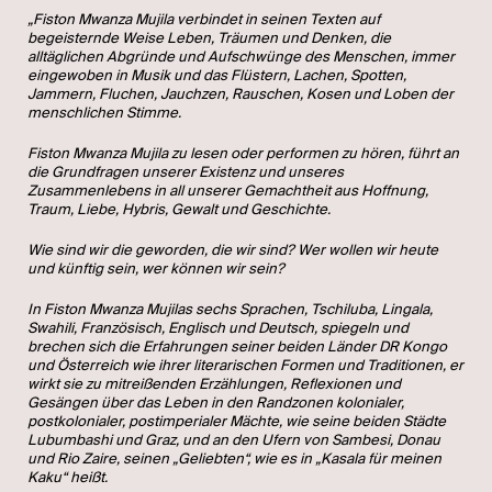
„Fiston Mwanza Mujila verbindet in seinen Texten auf
begeisternde Weise Leben, Träumen und Denken, die
alltäglichen Abgründe und Aufschwünge des Menschen, immer
eingewoben in Musik und das Flüstern, Lachen, Spotten,
Jammern, Fluchen, Jauchzen, Rauschen, Kosen und Loben der
menschlichen Stimme.
Fiston Mwanza Mujila zu lesen oder performen zu hören, führt an
die Grundfragen unserer Existenz und unseres
Zusammenlebens in all unserer Gemachtheit aus Hoffnung,
Traum, Liebe, Hybris, Gewalt und Geschichte.
Wie sind wir die geworden, die wir sind? Wer wollen wir heute
und künftig sein, wer können wir sein?
In Fiston Mwanza Mujilas sechs Sprachen, Tschiluba, Lingala,
Swahili, Französisch, Englisch und Deutsch, spiegeln und
brechen sich die Erfahrungen seiner beiden Länder DR Kongo
und Österreich wie ihrer literarischen Formen und Traditionen, er
wirkt sie zu mitreißenden Erzählungen, Reflexionen und
Gesängen über das Leben in den Randzonen kolonialer,
postkolonialer, postimperialer Mächte, wie seine beiden Städte
Lubumbashi und Graz, und an den Ufern von Sambesi, Donau
und Rio Zaire, seinen „Geliebten“, wie es in „Kasala für meinen
Kaku“ heißt.