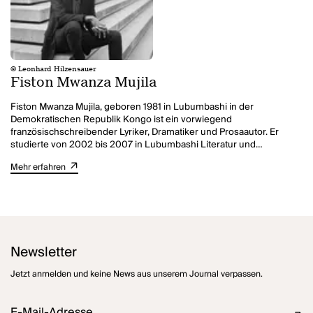
© Leonhard Hilzensauer
Fiston Mwanza Mujila
Fiston Mwanza Mujila, geboren 1981 in Lubumbashi in der
Demokratischen Republik Kongo ist ein vorwiegend
französischschreibender Lyriker, Dramatiker und Prosaautor. Er
studierte von 2002 bis 2007 in Lubumbashi Literatur und
Humanwissenschaften. 2011 begann er seine Doktorarbeit über
Mehr erfahren
Afrikanische Literatur in Graz. Von 2014 bis 2016 nahm er am Drama-
Forum von Uni-T in Graz teil. Mit der deutschen Übersetzung seines
aufsehenerregenden Debütromans
Tram 83
gewann er u.a. den
Internationalen Literaturpreis 2017. Mit
Zu der Zeit der Könginmutter
entstand sein erstes Stück in deutscher Sprache.
Newsletter
Jetzt anmelden und keine News aus unserem Journal verpassen.
E-Mail-Adresse