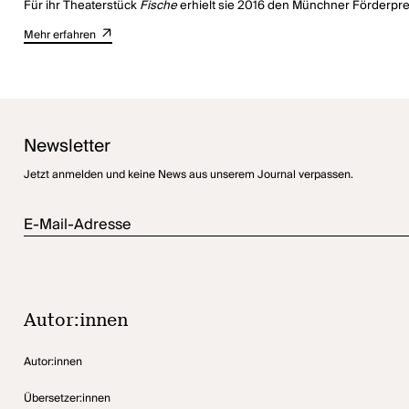
Für ihr Theaterstück
Fische
erhielt sie 2016 den Münchner Förderprei
Arbeiten unter anderem beim Treibstoff-Festival Basel, am Stadtt
Mehr erfahren
Zusammenarbeit verbindet sie zudem mit Jan Koslowski, mit dem sie 
entwickelte.
Newsletter
Jetzt anmelden und keine News aus unserem Journal verpassen.
E-Mail-Adresse
Autor:innen
Autor:innen
Übersetzer:innen