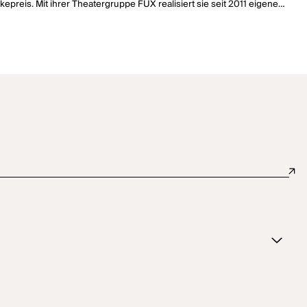
reis. Mit ihrer Theatergruppe FUX realisiert sie seit 2011 eigene
 am Mousonturm Frankfurt und am HAU Berlin. Eine enge
der Ruhrtriennale Master Class und dem Schauspiel Frankfurt