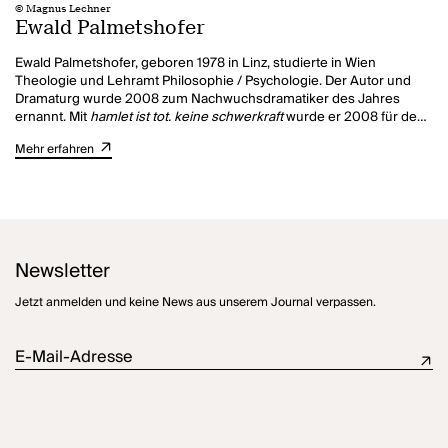
© Magnus Lechner
Ewald Palmetshofer
Ewald Palmetshofer, geboren 1978 in Linz, studierte in Wien
Theologie und Lehramt Philosophie / Psychologie. Der Autor und
Dramaturg wurde 2008 zum Nachwuchsdramatiker des Jahres
ernannt. Mit
hamlet ist tot. keine schwerkraft
wurde er 2008 für den
Mülheimer Dramatikerpreis nominiert, 2010 mit dem Stück
faust hat
Mehr erfahren
hunger und verschluckt sich an einer grete
. Mit seinem Stück
die
unverheiratete
gewann Ewald Palmetshofer 2015 den Mühlheimer
Dramatikerpreis. Die Uraufführungsinszenierung von Robert
Borgmann am Wiener Akademietheater wurde außerdem 2015 zum
Berliner Theatertreffen 2015. Dem folgten weitere Einladungen nach
Mülheim. 2018 wurde
Vor Sonnenaufgang
am Theater Basel
uraufgeführt und seitdem an mehr als zwanzig Häusern
Newsletter
nachgespielt. Mit der Uraufführung von
die verlorenen
in der Regie
von Nora Schlocker eröffnete Andreas Beck 2019 seine Intendanz
Jetzt anmelden und keine News aus unserem Journal verpassen.
am Residenztheater in München, wo Ewald Palmetshofer seit der
Spielzeit 2019/20 auch als Dramaturg arbeitet.
E-Mail-Adresse