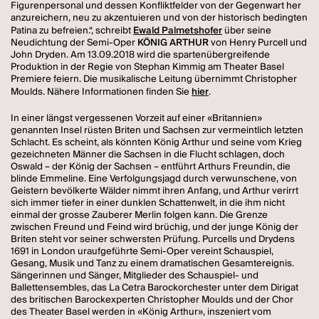
Figurenpersonal und dessen Konfliktfelder von der Gegenwart her
anzureichern, neu zu akzentuieren und von der historisch bedingten
Patina zu befreien.“, schreibt
Ewald Palmetshofer
über seine
Neudichtung der Semi-Oper
KÖNIG ARTHUR
von Henry Purcell und
John Dryden. Am 13.09.2018 wird die spartenübergreifende
Produktion in der Regie von Stephan Kimmig am Theater Basel
Premiere feiern. Die musikalische Leitung übernimmt Christopher
Moulds. Nähere Informationen finden Sie
hier
.
In einer längst vergessenen Vorzeit auf einer «Britannien»
genannten Insel rüsten Briten und Sachsen zur vermeintlich letzten
Schlacht. Es scheint, als könnten König Arthur und seine vom Krieg
gezeichneten Männer die Sachsen in die Flucht schlagen, doch
Oswald – der König der Sachsen – entführt Arthurs Freundin, die
blinde Emmeline. Eine Verfolgungsjagd durch verwunschene, von
Geistern bevölkerte Wälder nimmt ihren Anfang, und Arthur verirrt
sich immer tiefer in einer dunklen Schattenwelt, in die ihm nicht
einmal der grosse Zauberer Merlin folgen kann. Die Grenze
zwischen Freund und Feind wird brüchig, und der junge König der
Briten steht vor seiner schwersten Prüfung. Purcells und Drydens
1691 in London uraufgeführte Semi-Oper vereint Schauspiel,
Gesang, Musik und Tanz zu einem dramatischen Gesamtereignis.
Sängerinnen und Sänger, Mitglieder des Schauspiel- und
Ballettensembles, das La Cetra Barockorchester unter dem Dirigat
des britischen Barockexperten Christopher Moulds und der Chor
des Theater Basel werden in «König Arthur», inszeniert vom