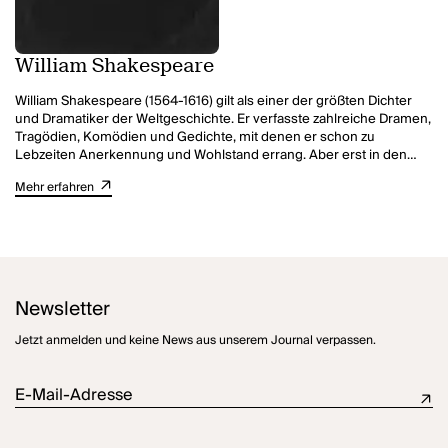
Frühlings Erwachen
und 2012 Georg Büchners
Woyzeck
. 2011
erschien sein Romandebüt
Der Mond ist unsere Sonne
beim S.
Fischer Verlag.
Zudem wurde Nuran David Calis in zahreiche Jurys und Beiräte
William Shakespeare
berufen u.a. ist er im Kunsthochschulbeirat des Landes Nordrhein-
Westfalen, war Kuratoriumsmitglied für die Ausstellung „Solingen
William Shakespeare (1564-1616) gilt als einer der größten Dichter
93" und Jurymitglied für den Theaterpreis des Bundes 2013“.
und Dramatiker der Weltgeschichte. Er verfasste zahlreiche Dramen,
Seit Beginn der Spielzeit 2025/2026 ist Nuran David Calis
Tragödien, Komödien und Gedichte, mit denen er schon zu
Schauspieldirektor am Salzburger Landestheater.
Lebzeiten Anerkennung und Wohlstand errang. Aber erst in den
folgenden Jahrhunderten wurde er zum Prototypen des
Mehr erfahren
literarischen Genies, ohne den die Entwicklung der neueren
Literatur von Goethe über Brecht bis in die Gegenwart hinein
undenkbar ist.
Newsletter
Jetzt anmelden und keine News aus unserem Journal verpassen.
E-Mail-Adresse