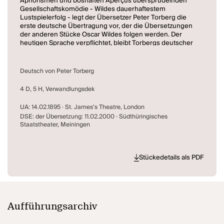
Aphorismen und boshaften Aperçus übersprudelnden
Gesellschaftskomödie - Wildes dauerhaftestem
Lustspielerfolg - legt der Übersetzer Peter Torberg die
erste deutsche Übertragung vor, der die Übersetzungen
der anderen Stücke Oscar Wildes folgen werden. Der
heutigen Sprache verpflichtet, bleibt Torbergs deutscher
Text gleichwohl sehr nah am Original. Dabei geht er von
der kommentierten Ausgabe der New Mermaids Edition
aus, die viel Hintergrund- und Detailinformationen zum
Deutsch von Peter Torberg
Originaltext liefert, die so erstmals zur Verfügung standen.
4 D, 5 H, Verwandlungsdek
UA: 14.02.1895 · St. James's Theatre, London
DSE: der Übersetzung: 11.02.2000 · Südthüringisches
Staatstheater, Meiningen
Stückedetails als PDF
Aufführungsarchiv