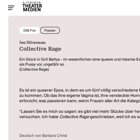
DSE Frei
Theater
Jen Silverman
Collective Rage
Ein Stück in fünf Bettys - im wesentlichen eine queere und riskante Ex
als Pussy vor, ungefähr so
(Collective Rage)
Es ist ein queerer Epos, in dem es um fünf völlig verschiedene 
zu kommen. Ob das ihre eigene Vagina ist, ihre versteckte Homos
erforscht, was passieren kann, wenn Frauen aller Art die Kateg
“Lassen Sie es mich so sagen: es gibt viel mehr Stücke über he
versuchen. Ich habe
Collective Rage
geschrieben, weil ich es s
Deutsch von Barbara Christ