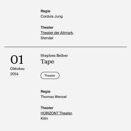
Regie
Cordula Jung
Theater
Theater der Altmark,
Stendal
01
Stephen Belber
Tape
Oktober
2014
Theater
Regie
Thomas Wenzel
Theater
HORIZONT Theater,
Köln