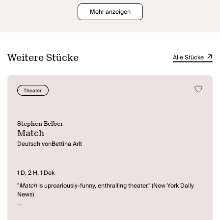
Mehr anzeigen
Weitere Stücke
Alle Stücke
Theater
Stephen Belber
Match
Deutsch vonBettina Arlt
1 D, 2 H, 1 Dek
"
Match
is uproariously-funny, enthralling theater." (New York Daily
News)
Tobi, ein sechzigjähriger ehemaliger Tänzer und Choreograph, der