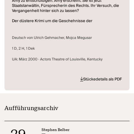
Amy zu entschuldigen. Amy erscheint. Sie ist jetzt
Staatstanwältin, Fürsprecherin des Rechts. Ihr Versuch, die
Vergangenheit hinter sich zu lassen?
Der düstere Krimi um die Geschehnisse der
Vergangenheit entpuppt sich gleichsam als
existentialistisches Spiegelkabinett. Drei Personen, eine
Geschichte, drei Versionen. Welche ist die Richtige?
Deutsch von Ulrich Gehmacher, Mojca Megusar
In der Regie von Richard Linklater wurde TAPE im Jahr
1 D, 2 H, 1 Dek
2001 mit Ethan Hawke, Robert Sean Leonard und Uma
Thurman verfilmt.
UA: März 2000 · Actors Theatre of Louisville, Kentucky
Stückedetails als PDF
Aufführungsarchiv
29
Stephen Belber