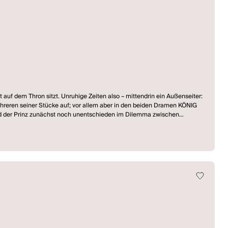
auf dem Thron sitzt. Unruhige Zeiten also – mittendrin ein Außenseiter:
 mehreren seiner Stücke auf; vor allem aber in den beiden Dramen KÖNIG
end der Prinz zunächst noch unentschieden im Dilemma zwischen
dern, hält sich mit Straßenraub und als Kriegsgewinnler über Wasser und
ür Falstaff, der mit seiner ganzen Leibesfülle die pure Lust am Leben
mmlokal »Zum Wilden Schweinskopf« ein. Draußen ist Staatskrise, drinnen