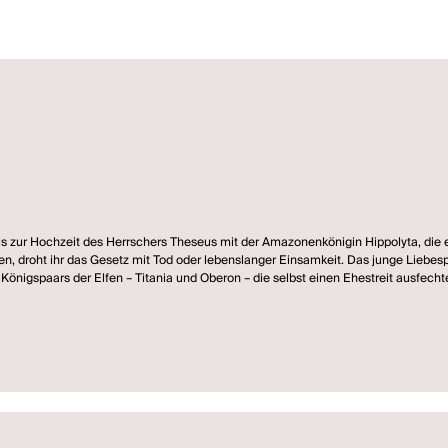
s zur Hochzeit des Herrschers Theseus mit der Amazonenkönigin Hippolyta, die er
illen, droht ihr das Gesetz mit Tod oder lebenslanger Einsamkeit. Das junge Liebe
es Königspaars der Elfen – Titania und Oberon – die selbst einen Ehestreit ausfech
 jungen Paare bringen. Ein höllisch-grotesker Trip durch die Wildnis mit mehrfac
hat die Macht über Triebe, Liebe und Natur? Und welche Rolle spielt der mythisc