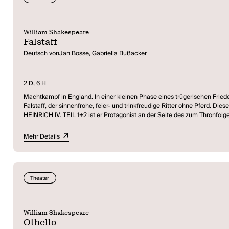
William Shakespeare
Falstaff
Deutsch vonJan Bosse, Gabriella Bußacker
2 D, 6 H
Machtkampf in England. In einer kleinen Phase eines trügerischen Friede
Falstaff, der sinnenfrohe, feier- und trinkfreudige Ritter ohne Pferd. D
HEINRICH IV. TEIL 1+2 ist er Protagonist an der Seite des zum Thronfo
Hedonismus und Vernunft, Party und Staatsräson taumelt, verbringt der U
versteht es meisterhaft, sich durch seine pointenreich-gewitzte Rhetorik
Mehr Details
verkörpert, in einer Welt, die mit ihrem Machtstreben über Leichen geht?
Der Lebenskünstler Falstaff gibt in der Bearbeitung und Übersetzung vo
wird so lange wie möglich gefeiert. Volkstheater vom Feinsten!
Theater
William Shakespeare
Othello