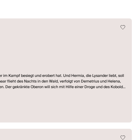
 im Kampf besiegt und erobert hat. Und Hermia, die Lysander liebt, soll
spaar flieht des Nachts in den Wald, verfolgt von Demetrius und Helena,
ten. Der gekränkte Oberon will sich mit Hilfe einer Droge und des Kobolds
hem Partner*innen-Tausch beginnt, in dem auch ein in einen Esel
he Wald...? (Ankündigung Schauspiel Köln)