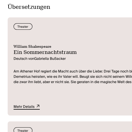
Übersetzungen
Theater
William Shakespeare
Ein Sommernachtstraum
Deutsch vonGabriella Bußacker
Am Athener Hof regiert die Macht auch über die Liebe: Drei Tage noch bi
Demetrius heiraten, wie es ihr Vater will. Beugt sie sich nicht seinem W
die zwar ihn liebt, aber er nicht sie. Sie geraten in die magische Welt d
Puck an Titania rächen und gleichzeitig Ordnung in die Liebeswirren der
verwandelter Handwerker eine Rolle spielt. Wer liebt am Ende wen? Wer 
Mehr Details
Theater