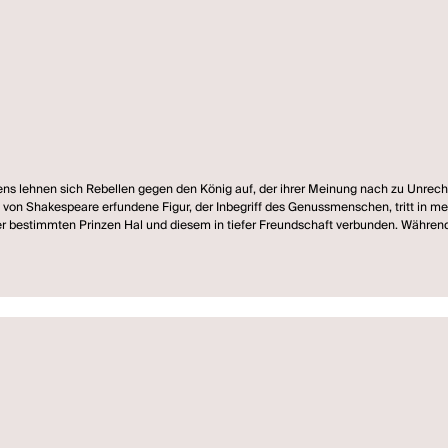
ns lehnen sich Rebellen gegen den König auf, der ihrer Meinung nach zu Unrecht 
iese von Shakespeare erfundene Figur, der Inbegriff des Genussmenschen, tritt in
lger bestimmten Prinzen Hal und diesem in tiefer Freundschaft verbunden. Währ
nderdog Falstaff sein Leben eindeutig lieber in Kneipen als auf den Schlachtfel
 immer wieder aus heiklen Affären zu retten. Doch gibt es auf Dauer einen Platz f
n Gabriella Bussacker und Jan Bosse ein Fest und lädt das Publikum in sein Sta