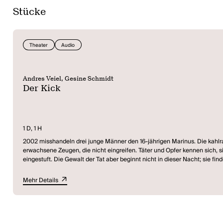
Stücke
Theater
Audio
Andres Veiel, Gesine Schmidt
Der Kick
1 D, 1 H
2002 misshandeln drei junge Männer den 16-jährigen Marinus. Die kahlra
erwachsene Zeugen, die nicht eingreifen. Täter und Opfer kennen sich, s
eingestuft. Die Gewalt der Tat aber beginnt nicht in dieser Nacht; sie find
Jahren im Umgang mit den "neuen" Fremden. Sowohl die Familie der Täter als auch die des Opfers sind in der Dorfgemeinschaft nie wirklich angekommen. Ü
Kick", die Biografie hinter der Tat sichtbar werden zu lassen.
Mehr Details