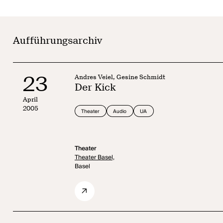
Aufführungsarchiv
23
Andres Veiel, Gesine Schmidt
Der Kick
April
2005
Theater
Audio
UA
Theater
Theater Basel,
Basel