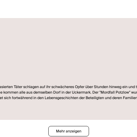
sierten Täter schlagen auf ihr schwächeres Opfer über Stunden hinweg ein und tö
ie kommen alle aus demselben Dorf in der Uckermark. Der "Mordfall Potzlow" wurd
et sich fortwährend in den Lebensgeschichten der Beteiligten und deren Familien: 194
ber die Montage der verdichteten Gesprächsprotokolle versucht "Der
Mehr anzeigen