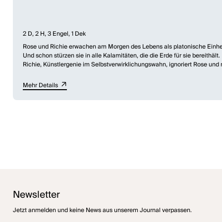
2 D, 2 H, 3 Engel, 1 Dek
Rose und Richie erwachen am Morgen des Lebens als platonische Einheit
Und schon stürzen sie in alle Kalamitäten, die die Erde für sie bereithält.
Richie, Künstlergenie im Selbstverwirklichungswahn, ignoriert Rose und mod
die ursprüngliche Rose als Schauspielerin anschaut und Rollen einstudie
Mehr Details
Kaum aus dem Paradies entlassen, spaltet sich der ganze Mensch in Rose 
den eigensinnigen Seelenteilen. Während eines irrsinnigen Konkurrenzk
während sich Rose und Richie erneut aufeinander zubewegen. Indes ist 
Knock Out
arbeitet mit grotesken Szenarien des zeitgenössischen Theate
Engeln, die das Spiel rhythmisch-musikalisch begleiten, karikiert und k
persönlichen, einer sehr gesellschaftlichen Geschichte.
Newsletter
Jetzt anmelden und keine News aus unserem Journal verpassen.