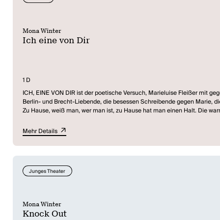
Mona Winter
Ich eine von Dir
1 D
ICH, EINE VON DIR ist der poetische Versuch, Marieluise Fleißer mit gege
Berlin- und Brecht-Liebende, die besessen Schreibende gegen Marie, die
Zu Hause, weiß man, wer man ist, zu Hause hat man einen Halt. Die war
heraus. Ja, zu Hause gucken die Vorfahren glasig aus dem Boden der Vo
Aber Luluise trifft Brecht. Brecht ist eine Potenz. Luluise geht nach Ber
Mehr Details
sich Brecht in die Krebsgeschwüre der Gesellschaft hinein. Brecht sagt:
Ingolstadt" aus. Denn Brecht lässt die Paare in ihrem Stück auf dem Frie
jüdisch-marxistische Volkspest, eine vaterländische Hure.
In die Enge geht alles. Ein Fremdling ist Luluise in der Welt. Aber da
Junges Theater
Grausamkeit gegen sich selbst heiratet sie den Tabakwarenhändler Bepp 
nächsten zwanzig Jahre betrogen.
Ein Leben zwischen extremen Widersprüchen: Politik ... Kunst, Heimat ..
Mona Winter
Knock Out