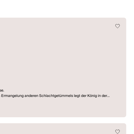
se.
in Ermangelung anderen Schlachtgetümmels legt der König in der
einmischt ...