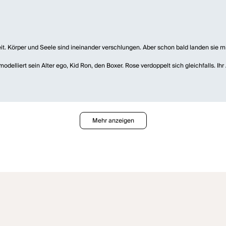
. Körper und Seele sind ineinander verschlungen. Aber schon bald landen sie 
elliert sein Alter ego, Kid Ron, den Boxer. Rose verdoppelt sich gleichfalls. Ihr A
rt.
und Richie und wird sogleich auch mit sich selber uneins. Zwei Seelen kämpfen, 
ampfes erschießt Richie seinen Boxer Kid Ron und macht sich damit wieder zum 
das Paradies verschlossen. Rose und Richie müssen sich endgültig draußen arra
Mehr anzeigen
rs und setzt darüber hinaus tänzerische und musikalische Elemente ein. Denn de
ommentiert. Alltagsjargon und Kunstsprache, Kinderlieder und Popsongs werden zu