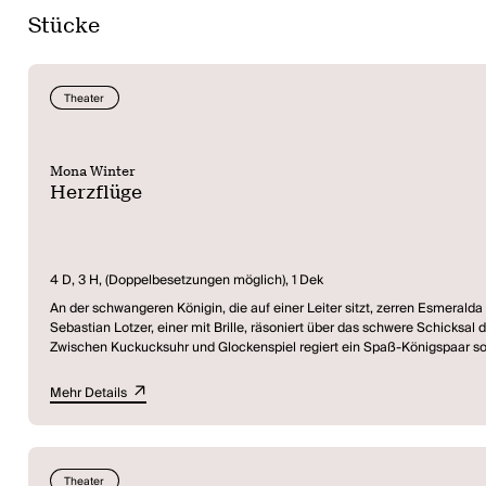
Stücke
Theater
Mona Winter
Herzflüge
4 D, 3 H, (Doppelbesetzungen möglich), 1 Dek
An der schwangeren Königin, die auf einer Leiter sitzt, zerren Esmerald
Sebastian Lotzer, einer mit Brille, räsoniert über das schwere Schicksal
Zwischen Kuckucksuhr und Glockenspiel regiert ein Spaß-Königspaar so 
nächsten Szene höchstpersönlich Hand an die Hühner, und selbst der köni
Märchenhaft grausame und um die sogenannte Realität unbekümmerte Din
Mehr Details
Eine poetische Parabel auf die unregulierbaren Verhältnisse der Mensch
Theater