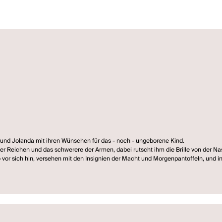
a und Jolanda mit ihren Wünschen für das - noch - ungeborene Kind.
 der Reichen und das schwerere der Armen, dabei rutscht ihm die Brille von der Na
vor sich hin, versehen mit den Insignien der Macht und Morgenpantoffeln, und 
gliche Beischlaf gerinnt zu einer kämpferischen Phantasie ...
ge passieren in diesem erfundenen Land, vor allem dann, wenn "das Volk" sich 
en untereinander.