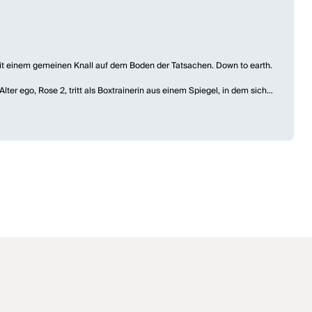
mit einem gemeinen Knall auf dem Boden der Tatsachen. Down to earth.
lter ego, Rose 2, tritt als Boxtrainerin aus einem Spiegel, in dem sich
ach, in jeder Brust. Aber den Originalen entgleiten ihre Doubles, mit
Herrn über seine Geschöpfe. Rose 2 zählt den zu Boden Fallenden aus,
ngieren. Zum Finale beginnt ein Kampf der Liebe und des Hasses.
r Showdown der vier Hauptdarsteller wird von drei ausgeflippten
 einer phantastischen Spielhandlung gemixt. Als Folie einer sehr