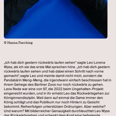
© Hanna Fasching
„ich hab dich gestern rückwärts laufen sehen“ sagte Leo Lorena
Wyss, als ich sie das erste Mal sprechen höre. „ich hab dich gestern
rückwärts laufen sehen und hab dabei einen Schritt nach vorne
gemacht“, sagte Leo und meinte damit nicht mich, sondern die
Pandabärin Meng-Meng, die irgendwann einfach beschlossen hat in
ihrem Gehege des Berliner Zoos nur noch rückwärts zu gehen.
Leos Rede war eine von 97, die 2022 beim Ungehalten-Projekt
eingereicht wurden, und in ihr erhebt Leo das Rückwärtsgehen zur
Königinnendisziplin. Weil dann auf einmal die Dame immer den
König schlägt und das Publikum nur noch Hintern zu Gesicht
bekommt. Reihenfolgen unterstützen Ordnungen. Aber welche?
Und warum? Mit bilderreicher Genauigkeit durchleuchtet Leo Wyss
das Rückwärtsgehen und schenkt dem Kopf eine befreiende