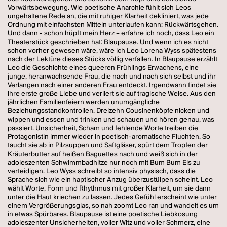
Vorwärtsbewegung. Wie poetische Anarchie fühlt sich Leos
ungehaltene Rede an, die mit ruhiger Klarheit dekliniert, was jede
Ordnung mit einfachsten Mitteln unterlaufen kann: Rückwärtsgehen.
Und dann - schon hüpft mein Herz – erfahre ich noch, dass Leo ein
Theaterstück geschrieben hat: Blaupause. Und wenn ich es nicht
schon vorher gewesen wäre, wäre ich Leo Lorena Wyss spätestens
nach der Lektüre dieses Stücks völlig verfallen. In Blaupause erzählt
Leo die Geschichte eines queeren Frühlings Erwachens, eine
junge, heranwachsende Frau, die nach und nach sich selbst und ihr
Verlangen nach einer anderen Frau entdeckt. Irgendwann findet sie
ihre erste große Liebe und verliert sie auf tragische Weise. Aus den
jährlichen Familienfeiern werden unumgängliche
Beziehungsstandkontrollen. Dreizehn Cousinenköpfe nicken und
wippen und essen und trinken und schauen und hören genau, was
passiert. Unsicherheit, Scham und fehlende Worte treiben die
Protagonistin immer wieder in poetisch-aromatische Fluchten. So
taucht sie ab in Pilzsuppen und Saftgläser, spürt dem Tropfen der
Kräuterbutter auf heißen Baguettes nach und weiß sich in der
adoleszenten Schwimmbadhitze nur noch mit Bum Bum Eis zu
verteidigen. Leo Wyss schreibt so intensiv physisch, dass die
Sprache sich wie ein haptischer Anzug überzustülpen scheint. Leo
wählt Worte, Form und Rhythmus mit großer Klarheit, um sie dann
unter die Haut kriechen zu lassen. Jedes Gefühl erscheint wie unter
einem Vergrößerungsglas, so nah zoomt Leo ran und wandelt es um
in etwas Spürbares. Blaupause ist eine poetische Liebkosung
adoleszenter Unsicherheiten, voller Witz und voller Schmerz, eine