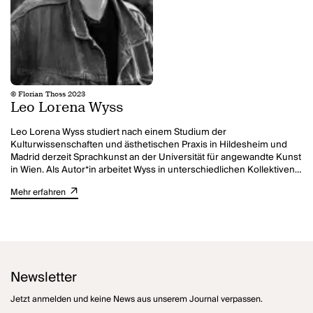
© Florian Thoss 2023
Leo Lorena Wyss
Leo Lorena Wyss studiert nach einem Studium der
Kulturwissenschaften und ästhetischen Praxis in Hildesheim und
Madrid derzeit Sprachkunst an der Universität für angewandte Kunst
in Wien. Als Autor*in arbeitet Wyss in unterschiedlichen Kollektiven
und ist neben dem Schreiben in der politischen Bildungsarbeit tätig.
Mehr erfahren
Wyss' Arbeiten erhielten diverse Preise und Stipendien. Zuletzt
erhielt Leo Lorena Wyss für das Stück
Blaupause
den
Autor*innenpreis des 40. Heidelberger Stückemarkts sowie den
Retzhofer Dramapreis 2023 und den Nestroy in der Kategorie
„Bester Nachwuchs“ für das Stück
Muttertier
. In der Spielzeit
2024/2025 ist Wyss Hausautor*in am Nationaltheater Mannheim.
Newsletter
Jetzt anmelden und keine News aus unserem Journal verpassen.