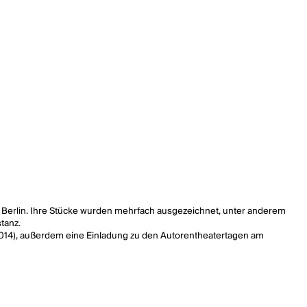
te Berlin. Ihre Stücke wurden mehrfach ausgezeichnet, unter anderem
tanz.
2014), außerdem eine Einladung zu den Autorentheatertagen am
zenen IV
2019), außerdem auch vermehrt für das Kinder- und
klung im Autorenkollektiv mit drei weiteren AutorInnen:
#BerlinBerlin
en des Jahres 2018.