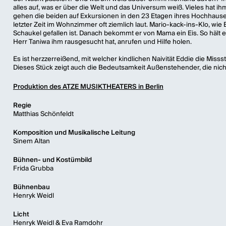
alles auf, was er über die Welt und das Universum weiß. Vieles hat 
gehen die beiden auf Exkursionen in den 23 Etagen ihres Hochhause
letzter Zeit im Wohnzimmer oft ziemlich laut. Mario-kack-ins-Klo, wi
Schaukel gefallen ist. Danach bekommt er von Mama ein Eis. So hält
Herr Taniwa ihm rausgesucht hat, anrufen und Hilfe holen.
Es ist herzzerreißend, mit welcher kindlichen Naivität Eddie die Misss
Dieses Stück zeigt auch die Bedeutsamkeit Außenstehender, die nic
Produktion des ATZE MUSIKTHEATERS in Berlin
Regie
Matthias Schönfeldt
Komposition und Musikalische Leitung
Sinem Altan
Bühnen- und Kostümbild
Frida Grubba
Bühnenbau
Henryk Weidl
Licht
Henryk Weidl & Eva Ramdohr