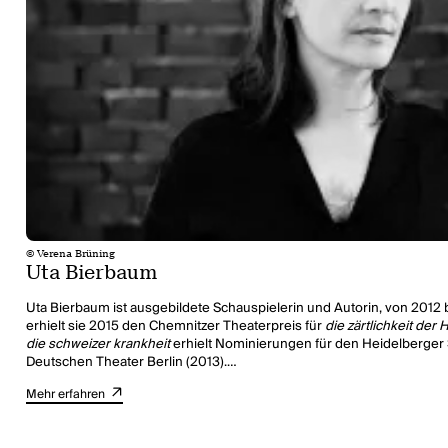
© Verena Brüning
Uta Bierbaum
Uta Bierbaum ist ausgebildete Schauspielerin und Autorin, von 2012 
erhielt sie 2015 den Chemnitzer Theaterpreis für
die zärtlichkeit der
die schweizer krankheit
erhielt Nominierungen für den Heidelberger
Deutschen Theater Berlin (2013).
Sie schreibt für Berliner Bühnen wie die Neuköllner Oper, (UA
Exit Pa
Mehr erfahren
Jugendtheater. Für das Berliner Jugendtheater Strahl schrieb sie die
(UA 2018) erhielt eine Nominierung für den Jugendtheaterpreis Ikaru