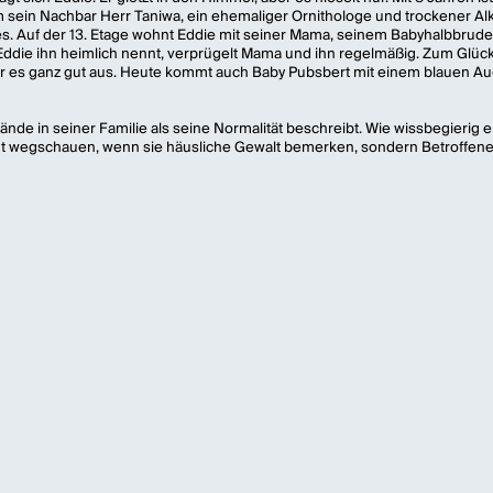
ihm sein Nachbar Herr Taniwa, ein ehemaliger Ornithologe und trockener A
s. Auf der 13. Etage wohnt Eddie mit seiner Mama, seinem Babyhalbbrude
e Eddie ihn heimlich nennt, verprügelt Mama und ihn regelmäßig. Zum Glüc
 er es ganz gut aus. Heute kommt auch Baby Pubsbert mit einem blauen A
tände in seiner Familie als seine Normalität beschreibt. Wie wissbegierig 
ht wegschauen, wenn sie häusliche Gewalt bemerken, sondern Betroffene