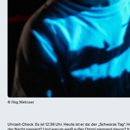
© Jörg Metzner
Uhrzeit-Check. Es ist 12:38 Uhr. Heute ist er da: der „Schwarze Tag“.
der Nacht passiert? Und warum weiß außer Ommi niemand davon? fragt s