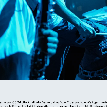
 Heute um 03:34 Uhr knallt ein Feuerball auf die Erde, und die Welt geht 
ich Eddie. Er glotzt in den Himmel, aber es nieselt nur. Mit 8 Jahren ist