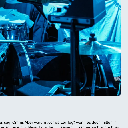
unter, sagt Ommi. Aber warum „schwarzer Tag“, wenn es doch mitten in
 er schon ein richtiger Forscher. In seinem Forscherbuch schreibt er