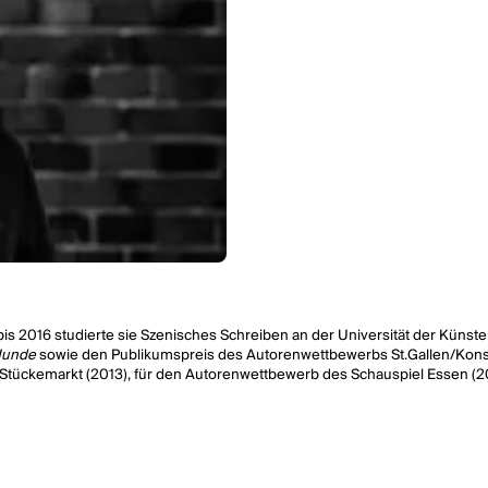
bis 2016 studierte sie Szenisches Schreiben an der Universität der Küns
 Hunde
sowie den Publikumspreis des Autorenwettbewerbs St.Gallen/Kons
 Stückemarkt (2013), für den Autorenwettbewerb des Schauspiel Essen (
radise
2014), die Deutsche Oper (UA
Neue Szenen III
2017 und UA
Neue S
 Auftragsarbeit
Hasen-Blues. Stopp.
(UA 2016), es folgte eine Stückentwic
s sowie den Friedrich-Luft Theaterpreis, als beste Berliner Inszenierung