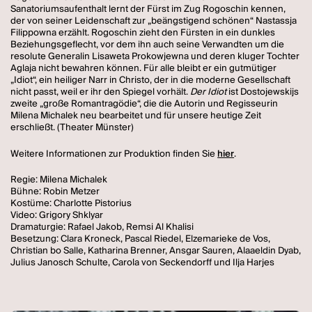
Sanatoriumsaufenthalt lernt der Fürst im Zug Rogoschin kennen,
der von seiner Leidenschaft zur „beängstigend schönen“ Nastassja
Filippowna erzählt. Rogoschin zieht den Fürsten in ein dunkles
Beziehungsgeflecht, vor dem ihn auch seine Verwandten um die
resolute Generalin Lisaweta Prokowjewna und deren kluger Tochter
Aglaja nicht bewahren können. Für alle bleibt er ein gutmütiger
„Idiot“, ein heiliger Narr in Christo, der in die moderne Gesellschaft
nicht passt, weil er ihr den Spiegel vorhält.
Der Idiot
ist Dostojewskijs
zweite „große Romantragödie“, die die Autorin und Regisseurin
Milena Michalek neu bearbeitet und für unsere heutige Zeit
erschließt. (Theater Münster)
Weitere Informationen zur Produktion finden Sie
hier
.
Regie: Milena Michalek
Bühne: Robin Metzer
Kostüme: Charlotte Pistorius
Video: Grigory Shklyar
Dramaturgie: Rafael Jakob, Remsi Al Khalisi
Besetzung: Clara Kroneck, Pascal Riedel, Elzemarieke de Vos,
Christian bo Salle, Katharina Brenner, Ansgar Sauren, Alaaeldin Dyab,
Julius Janosch Schulte, Carola von Seckendorff und Ilja Harjes