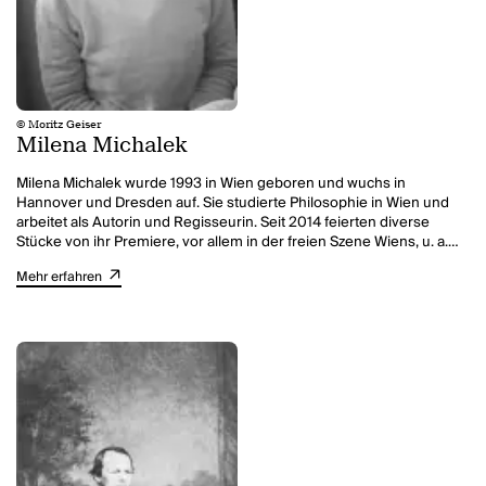
© Moritz Geiser
Milena Michalek
Milena Michalek wurde 1993 in Wien geboren und wuchs in
Hannover und Dresden auf. Sie studierte Philosophie in Wien und
arbeitet als Autorin und Regisseurin. Seit 2014 feierten diverse
Stücke von ihr Premiere, vor allem in der freien Szene Wiens, u. a.
am Theater Drachengasse, Kosmos Theater, Theater Nestroyhof
Mehr erfahren
Hamakom und am Landestheater Niederösterreich.
Sie schreibt für das Theater und entwickelt Stücke mit
verschiedenen Ensembles und mit ihrem Theaterkollektiv YZMA,
das sie 2014 mitbegründete.
2020 erhielt ihre Stückentwicklung
SCHWIERIGES THEMA
eine
Einladung zu den AutorenTheaterTagen am Deutschen Theater
Berlin.
DAS HIER
schrieb sie im Rahmen der derselben. 2021 nimmt
sie am Internationalen Forum des Theatertreffens teil.