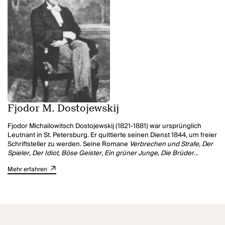
Fjodor M. Dostojewskij
Fjodor Michailowitsch Dostojewskij (1821-1881) war ursprünglich
Leutnant in St. Petersburg. Er quittierte seinen Dienst 1844, um freier
Schriftsteller zu werden. Seine Romane
Verbrechen und Strafe
,
Der
Spieler
,
Der Idiot
,
Böse Geister
,
Ein grüner Junge
,
Die Brüder
Karamasow
sowie
Aufzeichnungen aus dem Kellerloch
liegen im
Mehr erfahren
Fischer Verlag in der herausragenden Übersetzung von Swetlana
Geier vor.