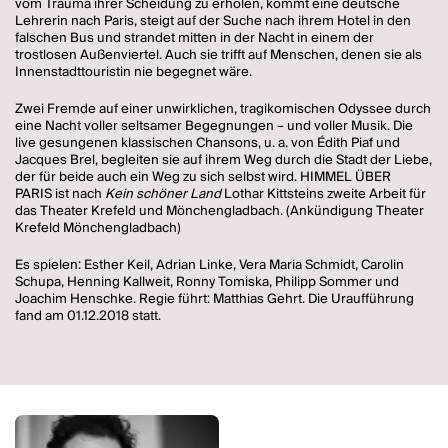
vom Trauma ihrer Scheidung zu erholen, kommt eine deutsche
Lehrerin nach Paris, steigt auf der Suche nach ihrem Hotel in den
falschen Bus und strandet mitten in der Nacht in einem der
trostlosen Außenviertel. Auch sie trifft auf Menschen, denen sie als
Innenstadttouristin nie begegnet wäre.
Zwei Fremde auf einer unwirklichen, tragikomischen Odyssee durch
eine Nacht voller seltsamer Begegnungen – und voller Musik. Die
live gesungenen klassischen Chansons, u. a. von Édith Piaf und
Jacques Brel, begleiten sie auf ihrem Weg durch die Stadt der Liebe,
der für beide auch ein Weg zu sich selbst wird. HIMMEL ÜBER
PARIS ist nach
Kein schöner Land
Lothar Kittsteins zweite Arbeit für
das Theater Krefeld und Mönchengladbach. (Ankündigung Theater
Krefeld Mönchengladbach)
Es spielen: Esther Keil, Adrian Linke, Vera Maria Schmidt, Carolin
Schupa, Henning Kallweit, Ronny Tomiska, Philipp Sommer und
Joachim Henschke. Regie führt: Matthias Gehrt. Die Uraufführung
fand am 01.12.2018 statt.