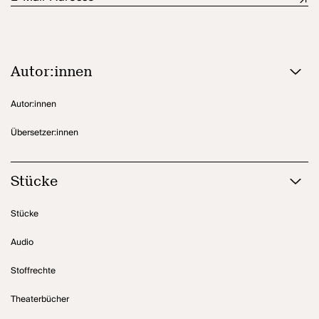
Orte aus dem kollektiven Gedächtnis einer Stadt eine besondere
Rolle. Für Volker Lösch schrieb Lothar Kittstein die Ibsen-
Überschreibung
Volksfeind for Future
. Lothar Kittstein lebt in Bonn.
Autor:innen
Autor:innen
Übersetzer:innen
Stücke
Stücke
Audio
Stoffrechte
Theaterbücher