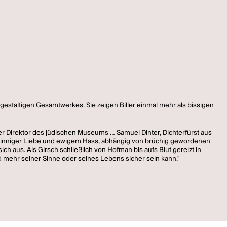
lgestaltigen Gesamtwerkes. Sie zeigen Biller einmal mehr als bissigen
er Direktor des jüdischen Museums … Samuel Dinter, Dichterfürst aus
 aus inniger Liebe und ewigem Hass, abhängig von brüchig gewordenen
h aus. Als Girsch schließlich von Hofman bis aufs Blut gereizt in
 mehr seiner Sinne oder seines Lebens sicher sein kann."