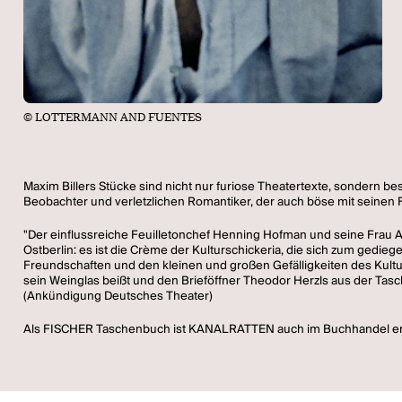
© LOTTERMANN AND FUENTES
Maxim Billers Stücke sind nicht nur furiose Theatertexte, sondern be
Beobachter und verletzlichen Romantiker, der auch böse mit seinen Fi
"Der einflussreiche Feuilletonchef Henning Hofman und seine Frau An
Ostberlin: es ist die Crème der Kulturschickeria, die sich zum gedi
Freundschaften und den kleinen und großen Gefälligkeiten des Kulturb
sein Weinglas beißt und den Brieföffner Theodor Herzls aus der Ta
(Ankündigung Deutsches Theater)
Als FISCHER Taschenbuch ist KANALRATTEN auch im Buchhandel erh