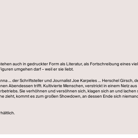
stehen auch in gedruckter Form als Literatur, als Fortschreibung eines vie
guren umgehen darf – weil er sie liebt.
na … der Schriftsteller und Journalist Joe Karpeles … Herschel Girsch, d
egenen Abendessen trifft. Kultivierte Menschen, verstrickt in einem Netz
etriebs. Sie verhöhnen und versöhnen sich, klagen sich an und lachen sic
sche zieht, kommt es zum großen Showdown, an dessen Ende sich niemand
ältlich.