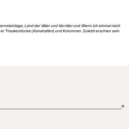
ernsteintage
,
Land der Väter und Verräter
und
Wenn ich einmal reich
 er Theaterstücke (
Kanalratten
) und Kolumnen. Zuletzt erschien sein