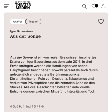
UA Frei
Theater
Igor Bauersima
Aus der Sonne
Aus der Sonne
ist ein von realen Ereignissen inspiriertes
Drama von Igor Bauersima aus dem Jahr 2016. In drei
Erzählsträngen werden die Handlungen von sechs
Hauptfiguren beschrieben, sowohl parallel als auch durch
gelegentlich angedeutete Berührungspunkte.
Die antithetischen Pole von Dissidenz, Eskapismus und
Verlust von Privatsphäre sind die zentralen Aspekte des
Stückes. Alle drei Geschichten betreffen individuelle
Entscheidungen zwischen Mitgefühl, Integrität und Tod.
4 D, 6 H, (mind. 1 D / 1 H)