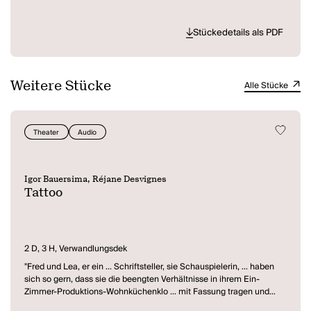
Stückedetails als PDF
Weitere Stücke
Alle Stücke
Theater
Audio
Igor Bauersima, Réjane Desvignes
Tattoo
2 D, 3 H, Verwandlungsdek
"Fred und Lea, er ein ... Schriftsteller, sie Schauspielerin, ... haben
sich so gern, dass sie die beengten Verhältnisse in ihrem Ein-
Zimmer-Produktions-Wohnküchenklo ... mit Fassung tragen und
unkorrumpierbar durch noch so lukrative Schwachsinnsangebote