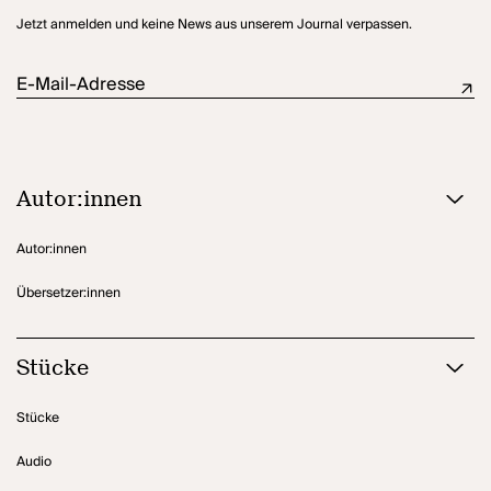
intelligenter Verführung, blankem Entsetzen und Film-Noir oszilliert.
Jetzt anmelden und keine News aus unserem Journal verpassen.
(Ankündigung des Düsseldorfer Schauspielhauses)
E-Mail-Adresse
Autor:innen
Autor:innen
Übersetzer:innen
Stücke
Stücke
Audio