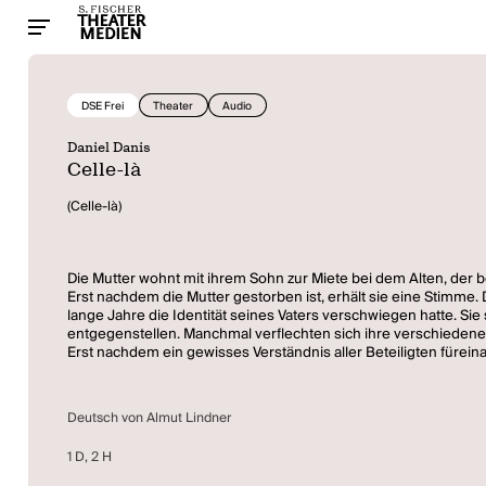
DSE Frei
Theater
Audio
Daniel Danis
Celle-là
(Celle-là)
Die Mutter wohnt mit ihrem Sohn zur Miete bei dem Alten, der b
Erst nachdem die Mutter gestorben ist, erhält sie eine Stimme.
lange Jahre die Identität seines Vaters verschwiegen hatte. Si
entgegenstellen. Manchmal verflechten sich ihre verschiedene
Erst nachdem ein gewisses Verständnis aller Beteiligten füreina
Deutsch von Almut Lindner
1 D, 2 H