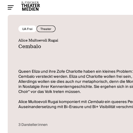
UA Frei
Theater
Alice Muitoevoli Rugai
Cembalo
Queen Eliza und ihre Zofe Charlotte haben ein kleines Problem: 
Cembalo versteckt werden. Eliza und Charlotte wollen frei sein
Allerdings wollen sie dies auch nur metaphorisch, denn die Mo
in Nostalgie ihrer Kennenlerngeschichte. Sie ergehen sich in si
Choir“ vor das Volk treten müssen.
Alice Muitoevoli Rugai komponiert mit
Cembalo
ein queeres Peri
Auseinandersetzung mit Bi-Erasure und Bi+ Visibilität verschmi
3 Darsteller:innen