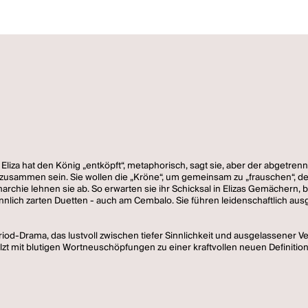
Eliza hat den König „entköpft“, metaphorisch, sagt sie, aber der abgetren
, zusammen sein. Sie wollen die „Kröne“, um gemeinsam zu „frauschen“, den
narchie lehnen sie ab. So erwarten sie ihr Schicksal in Elizas Gemächern
nnlich zarten Duetten - auch am Cembalo. Sie führen leidenschaftlich ausg
od-Drama, das lustvoll zwischen tiefer Sinnlichkeit und ausgelassener Ver
lzt mit blutigen Wortneuschöpfungen zu einer kraftvollen neuen Definitio