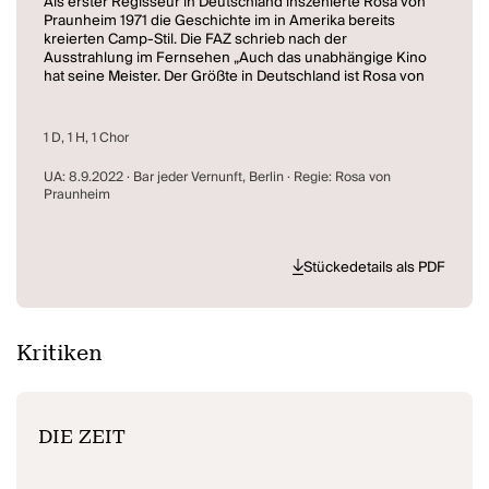
Als erster Regisseur in Deutschland inszenierte Rosa von
Praunheim 1971 die Geschichte im in Amerika bereits
kreierten Camp-Stil. Die FAZ schrieb nach der
Ausstrahlung im Fernsehen „Auch das unabhängige Kino
hat seine Meister. Der Größte in Deutschland ist Rosa von
Praunheim.“
Der ungewöhnliche Duktus der beiden Held*innen erregte
Aufsehen und brachte Rosa von Praunheim mit dem
1 D, 1 H, 1 Chor
zeitgleich erschienenen Film „Nicht der Homosexuelle ist
pervers, sondern die Situation, in der er lebt.“ den bis
UA: 8.9.2022 · Bar jeder Vernunft, Berlin · Regie: Rosa von
heute ungebrochenen Status eines Kult- und
Praunheim
Underground-Stars des deutschen Films. (Bar jeder
Vernunft)
Stückedetails als PDF
Kritiken
DIE ZEIT