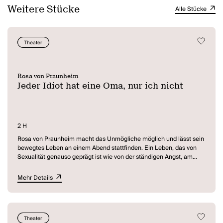
Weitere Stücke
Alle Stücke
Theater
Rosa von Praunheim
Jeder Idiot hat eine Oma, nur ich nicht
2 H
Rosa von Praunheim macht das Unmögliche möglich und lässt sein
bewegtes Leben an einem Abend stattfinden. Ein Leben, das von
Sexualität genauso geprägt ist wie von der ständigen Angst, am
Abgrund zu stehen. Angefangen bei der Kindheit und ersten
Abenteuern in New York und Los Angeles, gibt es
Mehr Details
Wiederbegegnungen der ganz eignen Art mit Lotti Huber, Tante Luzi
und mit Rosas Mutter.
In frech-frivolen Songs mit Titeln wie
Kleiner Penis
,
Analverkehr
Theater
oder
Sex After Death
geht es nicht nur um vordergründige