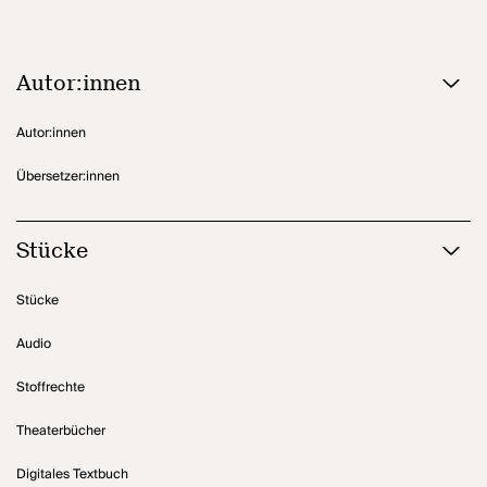
Fleischfachverkäuferinnen
ist ein zwischen Trash, Kitsch, Blödsinn
und Schmerz schwankendes Musical der puren Lebensfreude.
Autor:innen
Autor:innen
Übersetzer:innen
Stücke
Stücke
Audio
Stoffrechte
Theaterbücher
Digitales Textbuch