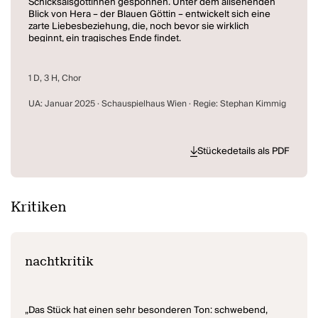
Schicksalsgöttinnen gesponnen. Unter dem allsehenden
Blick von Hera – der Blauen Göttin – entwickelt sich eine
zarte Liebesbeziehung, die, noch bevor sie wirklich
beginnt, ein tragisches Ende findet.
Guido Wertheimers Stück ist eine Invokation, in der
Göttinnen und Geister der Vorfahren den Weg weisen.
Eine schmerzhafte Auseinandersetzung mit der Frage, die
1 D, 3 H, Chor
bereits in antiken Mythen verhandelt wird: Muss Gewalt
unausweichlich sein?
UA: Januar 2025 · Schauspielhaus Wien · Regie: Stephan Kimmig
"Eine anspruchsvolle Bildbeschreibung in offener Poesie,
die auch Ausgänge, auch Türen hat. Gleichzeitig ein
flammendes Plädoyer, die Gewalt zu stoppen." (Jury-
Stückedetails als PDF
Begründung)
Kritiken
nachtkritik
„Das Stück hat einen sehr besonderen Ton: schwebend,