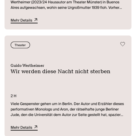
Wertheimer (2023/24 Hausautor am Theater Münster) in Buenos
Aires aufgewachsen, wohin seine Urgroßmutter 1939 floh. Vorher
lebte sie in Berlin und Recklinghausen, wo die Familie ein
Schuhgeschäft besaß, das von den Nazis enteignet wurde und bis
Mehr Details
heute besteht. Über seine Familie, das Viereck Münster-
Recklinghausen-Berlin-Buenos Aires und den neuen und alten
Faschismus hat Guido Wertheimer ein Stück geschrieben. In
diesem stellt er sich dem langen Schatten seiner deutsch-
Theater
argentinischen Familiengeschichte und sucht nach der Verbindung
zwischen den Körpern der Gegenwart und den Toten der
Vergangenheit.
(Theater Münster)
Guido Wertheimer
Wir werden diese Nacht nicht sterben
2 H
Viele Gespenster gehen um in Berlin. Der Autor und Erzähler dieses
performativen Monologs und Aron, der rätselhafte junge Berliner
Jude, den die Universität dem Autor zur Seite gestellt hat, spazieren
hinter ihnen her, befragen sie, versuchen, mit ihnen ins Gespräch zu
kommen. Manchmal sind die Gespenster zum Greifen nahe,
Mehr Details
manchmal verflüchtigen sie sich oder verstecken sich in den