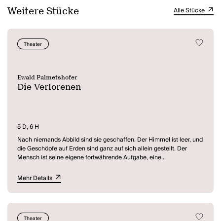
Weitere Stücke
Alle Stücke
Theater
Ewald Palmetshofer
Die Verlorenen
5 D, 6 H
Nach niemands Abbild sind sie geschaffen. Der Himmel ist leer, und
die Geschöpfe auf Erden sind ganz auf sich allein gestellt. Der
Mensch ist seine eigene fortwährende Aufgabe, eine
unabschließbare Arbeit; der Mensch ist die kräftezehrende Mühsal,
sich selbst hervorzubringen. Es ist, als müsste man den Menschen
Mehr Details
beständig vor dem Tod erretten, aus dem Reich der Dinge, vor dem
Zugriff der tödlichen Versachlichung, Verminderung und
Profanisierung. Als müsste man für seine Unsterblichkeit kämpfen,
mit Worten seine Auferstehung, seine Aufrichtung herbeireden. Als
Theater
ob man noch beten könnte, erhebt man die Stimme und richtet sie