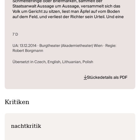
Schmetterlinge oder Briefmarken, sammelt der
Staatsanwalt Aussage um Aussage, versammelt sich das
Volk um Gericht zu sitzen, liest man Äpfel auf vom Boden
auf dem Feld, und verliest der Richter sein Urteil. Und eine
Tochter trauert um den Vater und ein fremder Vater um
den Sohn.
7 D
Zwischen Vergangenheit und Gegenwart, zwischen
Gefängnis und Gericht, Küche, Bett und Krankenhaus
UA: 13.12.2014 · Burgtheater (Akademietheater) Wien · Regie:
untersucht Palmetshofers Generationendrama mit einer
Robert Borgmann
hochartifiziellen und rhythmischen Sprache das Leben
dreier Frauen. Es ist ein polymorphes Erinnern, eine
Übersetzt in Czech, English, Lithuanian, Polish
Verhandlung, eine Rechtsprechung, und erzählt von der
ausweglosen Verstrickung dreier Generationen in einem
Netz aus Schuld und Liebe.
Stückedetails als PDF
Kritiken
nachtkritik