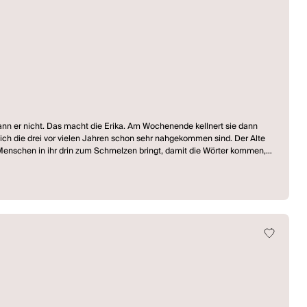
kann er nicht. Das macht die Erika. Am Wochenende kellnert sie dann
 sich die drei vor vielen Jahren schon sehr nahgekommen sind. Der Alte
n Menschen in ihr drin zum Schmelzen bringt, damit die Wörter kommen,
it dem Staatsschauspiel Dresden.
zierendes und provozierendes Denken unter Beweis stellt.“ (nachtkritik)