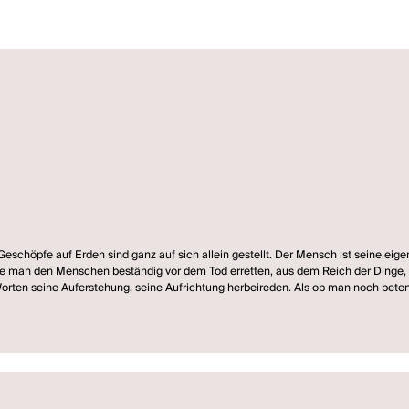
Geschöpfe auf Erden sind ganz auf sich allein gestellt. Der Mensch ist seine ei
sste man den Menschen beständig vor dem Tod erretten, aus dem Reich der Dinge,
Worten seine Auferstehung, seine Aufrichtung herbeireden. Als ob man noch bete
ie Existenz einer übergeordneten Instanz. Doch niemand antwortet ihnen. Und so
und einem Sinn halb den Verstand und darüber auch noch mehr verliert. Eine düs