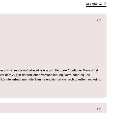
Alle Stücke
gene fortwährende Aufgabe, eine unabschließbare Arbeit; der Mensch ist
 vor dem Zugriff der tödlichen Versachlichung, Verminderung und
n könnte, erhebt man die Stimme und richtet sie nach draußen, wo keiner
 stehen sie da und bilden nur noch noch eine Gemeinschaft der
tere und wuchtige und hochsensible Erzählung über das, was nicht mehr