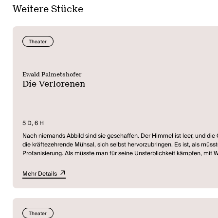
Weitere Stücke
Theater
Ewald Palmetshofer
Die Verlorenen
5 D, 6 H
Nach niemands Abbild sind sie geschaffen. Der Himmel ist leer, und die 
die kräftezehrende Mühsal, sich selbst hervorzubringen. Es ist, als mü
Profanisierung. Als müsste man für seine Unsterblichkeit kämpfen, mit 
ist. (Ewald Palmetshofer)
Mehr Details
Ist da wer? So fragend hoffen die Figuren bei Ewald Palmetshofer auf d
Verlorenen. Und unter ihnen Clara, die auf der Suche nach sich selbst 
ist und vielleicht auch niemals war.
Theater