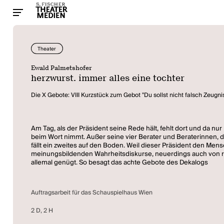
Theater
Ewald Palmetshofer
herzwurst. immer alles eine tochter
Die X Gebote: VIII Kurzstück zum Gebot "Du sollst nicht falsch Zeugn
Am Tag, als der Präsident seine Rede hält, fehlt dort und da n
beim Wort nimmt. Außer seine vier Berater und Beraterinnen, di
fällt ein zweites auf den Boden. Weil dieser Präsident den Men
meinungsbildenden Wahrheitsdiskurse, neuerdings auch von rec
allemal genügt. So besagt das achte Gebote des Dekalogs
Auftragsarbeit für das Schauspielhaus Wien
2 D, 2 H