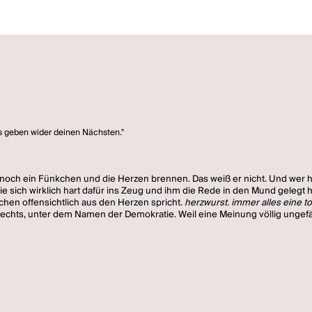
is geben wider deinen Nächsten."
ur noch ein Fünkchen und die Herzen brennen. Das weiß er nicht. Und wer 
e sich wirklich hart dafür ins Zeug und ihm die Rede in den Mund gelegt 
schen offensichtlich aus den Herzen spricht.
herzwurst. immer alles eine t
hts, unter dem Namen der Demokratie. Weil eine Meinung völlig ungefähr