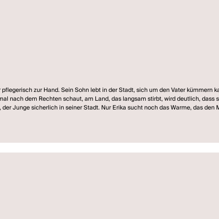
r pflegerisch zur Hand. Sein Sohn lebt in der Stadt, sich um den Vater kümmern 
hn mal nach dem Rechten schaut, am Land, das langsam stirbt, wird deutlich, dass
t, der Junge sicherlich in seiner Stadt. Nur Erika sucht noch das Warme, das de
stipendiums des Kulturkreises der deutschen Wirtschaft 2009 in Kooperation m
r junge Autor ein weiteres Mal seine enorme Sprachkraft, sein vielschichtiges, se