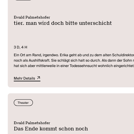
Ewald Palmetshofer
tier. man wird doch bitte unterschicht
3 D, 4 H
Ein Ort am Rand, irgendwo. Erika geht ab und zu dem alten Schuldirekto
noch als Aushilfskraft. Sie schlägt sich halt so durch. Als dann der So
hat sich aber mittlerweile in einer Todessehnsucht wohnlich eingerichte
die erzähl’n. Weil Tiere sprechen nicht. (Ewald Palmetshofer)
Mehr Details
tier.man wird doch bitte unterschicht
entstand im Rahmen des Dramatiker
„Ewald Palmetshofers Text ist auch ein wunderbarer Lesetext, mit dem de
Theater
Ewald Palmetshofer
Das Ende kommt schon noch