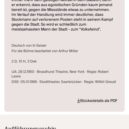
immer mehr dem geistigen Morast in dem Badeort, denn
er erkennt, dass aus egoistischen Gründen kaum jemand
bereit ist, gegen die Missstände etwas zu unternehmen.
Im Verlauf der Handlung wird immer deutlicher, dass
Stockmann auf verlorenem Posten steht in seinem Kampf
gegen die Stadt. So wird er schließlich zum
meistgehassten Mann der Stadt - zum "Volksfeind",
dessen Haus man mit Steinen bewirft. Allerdings trägt er
an dieser Entwicklung eine gehörige Portion Mitschuld,
weil er sich in einen geistigen Aristokratismus versteigt.
Deutsch von Iri Seiser
Für die Bühne bearbeitet von Arthur Miller
Das Ende des Dramas, das den Badearzt in die geistige
Nähe von Schiller und Nietzsche führt, ist von Ambivalenz
2 D, 10 H, 3 Dek
getragen: Mut und Unnachgiebigkeit werden als positive
Charaktereigenschaften Stockmanns herausgestellt, doch
UA: 28.12.1950 · Broadhurst Theatre, New York · Regie: Robert
warnt das Stück gleichzeitig davor, sich in elitärer Weise
Lewis
gänzlich vom Volk abzuwenden.
DSE: 05.01.1966 · Stadttheater, Saarbrücken · Regie: Willkit Greuèl
Stückedetails als PDF
Aufführungsarchiv