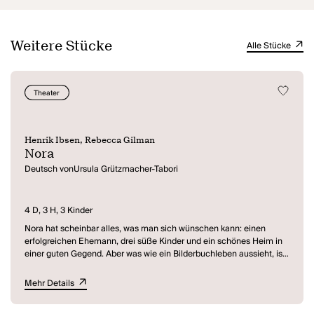
Weitere Stücke
Alle Stücke
Theater
Henrik Ibsen, Rebecca Gilman
Nora
Deutsch vonUrsula Grützmacher-Tabori
4 D, 3 H, 3 Kinder
Nora hat scheinbar alles, was man sich wünschen kann: einen
erfolgreichen Ehemann, drei süße Kinder und ein schönes Heim in
einer guten Gegend. Aber was wie ein Bilderbuchleben aussieht, ist
in Wirklichkeit eine Falle aus Geheimnissen und Lügen, aus der es
keinen einfachen Ausweg gibt. Die preisgekrönte Autorin Rebecca
Mehr Details
Gilman hat ihre Bearbeitung des Klassikers von Ibsen in die urbane
Gesellschaft des 21. Jahrhunderts versetzt. Frauen und finanzielle