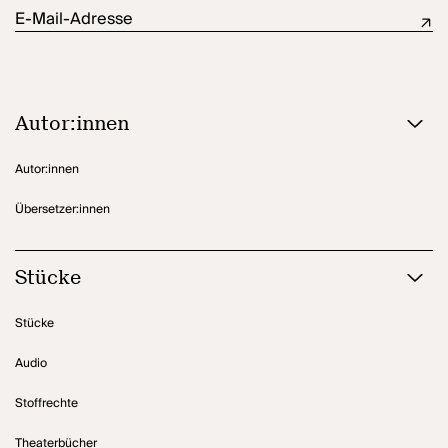
und wieder den Kranz am Turm eines von ihm erbauten Hauses
E-Mail-Adresse
aufhängen. Der zehn Jahre älter gewordene Solness ist jedoch
nicht mehr schwindelfrei. Obwohl seine Frau versucht, ihn von dem
Wagnis abzuhalten, besteigt er, von Hilde getrieben, den Turm,
befestigt den Kranz und stürzt vor den Augen der jubelnden Hilde
und zum Entsetzen der Umstehenden in den Tod.
Autor:innen
Dieses Drama über das Jugend-Alter-Problem, über
Künstlerehrgeiz und menschliches Glück leitete Ibsens letzte
Autor:innen
Schaffensperiode ein. Nur noch der Mensch und seine persönlichen
Konflikte stehen im Mittelpunkt, nicht mehr die Gesellschaft.
Übersetzer:innen
Stücke
Stücke
Audio
Stoffrechte
Theaterbücher