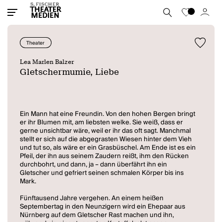
Theater
Lea Marlen Balzer
Gletschermumie, Liebe
Ein Mann hat eine Freundin. Von den hohen Bergen bringt
er ihr Blumen mit, am liebsten welke. Sie weiß, dass er
gerne unsichtbar wäre, weil er ihr das oft sagt. Manchmal
stellt er sich auf die abgegrasten Wiesen hinter dem Vieh
und tut so, als wäre er ein Grasbüschel. Am Ende ist es ein
Pfeil, der ihn aus seinem Zaudern reißt, ihm den Rücken
durchbohrt, und dann, ja – dann überfährt ihn ein
Gletscher und gefriert seinen schmalen Körper bis ins
Mark.
Fünftausend Jahre vergehen. An einem heißen
Septembertag in den Neunzigern wird ein Ehepaar aus
Nürnberg auf dem Gletscher Rast machen und ihn,