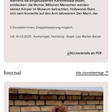
während sie eingetupperten Kartoffelsalat essen,
entdecken: die Mumie. Millionen Menschen werden
seinen Körper im Museum betrachten, Hollywood-Stars
sich sein Konterfei auf den Arm tätowieren. Der Mann, der
am liebsten unsichtbar gewesen wäre, wird zur Sensation.
Gletschermumie, Liebe
ist eine heiter-absurde Reflektion
5 Darsteller:innen, Doppelbesetzung möglich
über Vergänglichkeit, vergessene Liebe und den
tiefsitzenden Wunsch, der Nachwelt etwas zu hinterlassen.
UA: 14.03.2025 · Kampnagel, Hamburg · Regie: Lea Marlen Balzer
Denn was bleibt am Ende von der Menschheit? Küsse?
Oder Waffen und Tupperware?
Stückedetails als PDF
Journal
Alle Journalbeiträge