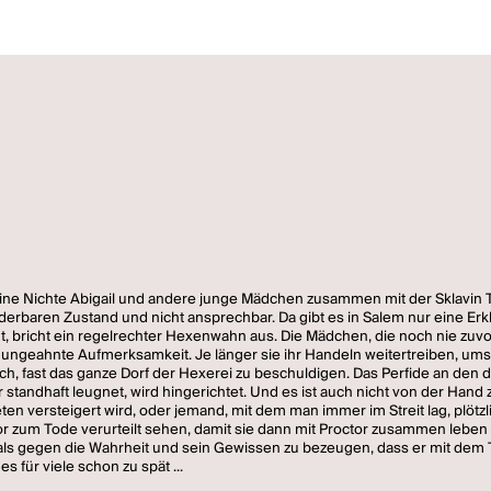
 seine Nichte Abigail und andere junge Mädchen zusammen mit der Sklavin 
erbaren Zustand und nicht ansprechbar. Da gibt es in Salem nur eine Erkl
eint, bricht ein regelrechter Hexenwahn aus. Die Mädchen, die noch ni
 ungeahnte Aufmerksamkeit. Je länger sie ihr Handeln weitertreiben, umso
 fast das ganze Dorf der Hexerei zu beschuldigen. Das Perfide an den de
 standhaft leugnet, wird hingerichtet. Und es ist auch nicht von der Ha
versteigert wird, oder jemand, mit dem man immer im Streit lag, plötzlich
ctor zum Tode verurteilt sehen, damit sie dann mit Proctor zusammen leben k
, als gegen die Wahrheit und sein Gewissen zu bezeugen, dass er mit dem 
s für viele schon zu spät ...