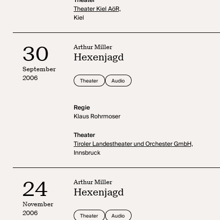
Theater
Theater Kiel AöR,
Kiel
30
Arthur Miller
Hexenjagd
September
2006
Theater
Audio
Regie
Klaus Rohrmoser
Theater
Tiroler Landestheater und Orchester GmbH,
Innsbruck
24
Arthur Miller
Hexenjagd
November
2006
Theater
Audio