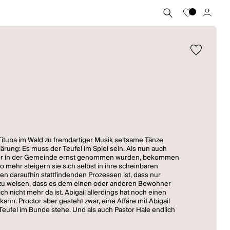
Tituba im Wald zu fremdartiger Musik seltsame Tänze
ärung: Es muss der Teufel im Spiel sein. Als nun auch
e zuvor in der Gemeinde ernst genommen wurden, bekommen
 mehr steigern sie sich selbst in ihre scheinbaren
n daraufhin stattfindenden Prozessen ist, dass nur
nd zu weisen, dass es dem einen oder anderen Bewohner
 nicht mehr da ist. Abigail allerdings hat noch einen
ann. Proctor aber gesteht zwar, eine Affäre mit Abigail
Teufel im Bunde stehe. Und als auch Pastor Hale endlich