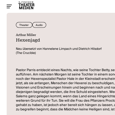
Theater
Audio
Arthur Miller
Hexenjagd
Neu übersetzt von Hannelene Limpach und Dietrich Hilsdorf
(The Crucible)
Pastor Parris entdeckt eines Nachts, wie seine Tochter Betty,
aufführen. Am nächsten Morgen ist seine Tochter in einem sond
noch der Hexenspezialist Pastor Hale in der Kleinstadt ersch
jetzt, als sie anfangen, Menschen der Hexerei zu beschuldigen,
Visionen und Erscheinungen hinein und beginnen nach und nach,
diejenigen begnadigt werden, die ihre Schuld eingestehen. Wer
Salems ganz gelegen kommt, wenn das Land eines Hingerichteten 
weiteren Grund für ihr Tun. Sie will die Frau des Pflanzers Pro
gehabt zu haben, ist jedoch eher bereit sich hängen zu lassen
zu begreifen beginnt, dass die Mädchen keine Heiligen sind, ist e