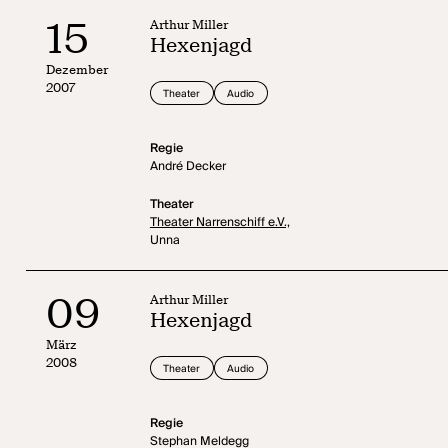
15
Arthur Miller
Hexenjagd
Dezember
2007
Theater
Audio
Regie
André Decker
Theater
Theater Narrenschiff e.V.,
Unna
09
Arthur Miller
Hexenjagd
März
2008
Theater
Audio
Regie
Stephan Meldegg