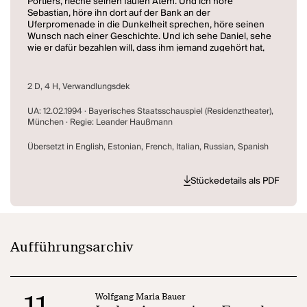
Portiers, rieche seinen faulen Atem. Und ich höre
Sebastian, höre ihn dort auf der Bank an der
Uferpromenade in die Dunkelheit sprechen, höre seinen
Wunsch nach einer Geschichte. Und ich sehe Daniel, sehe
wie er dafür bezahlen will, dass ihm jemand zugehört hat,
vielleicht seit 18 Jahren das erste Mal zugehört hat. Und ich
sehe auch Vera durch die Nacht laufen, sehe sie dann vor
der Plakatwand mit den längst verfallenen
2 D, 4 H, Verwandlungsdek
Veranstaltungshinweisen und höre, dass sie die Plakate
auswendig lernt. Sie alle haben eine gemeinsame
UA: 12.02.1994 · Bayerisches Staatsschauspiel (Residenztheater),
Geschichte: das Stück, - ich kann und möchte es also nicht
München · Regie: Leander Haußmann
nacherzählen, das müssten die Figuren selber tun, und
nicht zuletzt sprechen meine Figuren ja nie über sich
Übersetzt in English, Estonian, French, Italian, Russian, Spanish
selbst, sondern immer nur über den, auf den sie in dieser
Nacht zufällig treffen. Sie betrachten sich eben mit den
Augen eines Fremden und entdecken dann in dem
Stückedetails als PDF
Geschehen eine Geschichte, das heißt, sie erfinden sich
gegenseitig, jeder gibt dem anderen eine Geschichte, -
seine eigene." (Wolfgang Maria Bauer)
Aufführungsarchiv
11
Wolfgang Maria Bauer