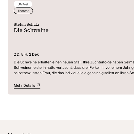
UA Frei
Theater
Stefan Schütz
Die Schweine
2 D, 8 H, 2 Dek
Die Schweine erhalten einen neuen Stall. Ihre Zuchterfolge haben Sel
Schweinemeisterin hatte vertuscht, dass drei Ferkel ihr vor einem Jahr 
selbstbewussten Frau, die das Individuelle eigensinnig selbst an ihren S
durchkämmt wird. Aber Selma erschlägt sie, verwandelt sich in Rosa und 
Mehr Details