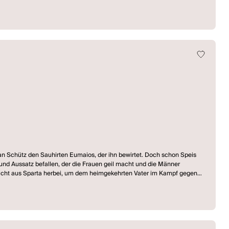
efan Schütz den Sauhirten Eumaios, der ihn bewirtet. Doch schon Speis
 und Aussatz befallen, der die Frauen geil macht und die Männer
t nicht aus Sparta herbei, um dem heimgekehrten Vater im Kampf gegen
 repräsentiert die Macht im Land, sogar gleichsam das Land selbst, und
enseiter, der sich leicht zum Unhold stilisieren lässt. Er möchte sein
achten Juckreiz fürs Volk öffentliche Kratzmaschinen einzurichten. Er
t eine Diktatur, und zwar mit Hilfe von Odysseus' Kratzmaschinen, die er
r sich zur Legitimation seiner Herrschaft beruft, ist der schon zum Mythos