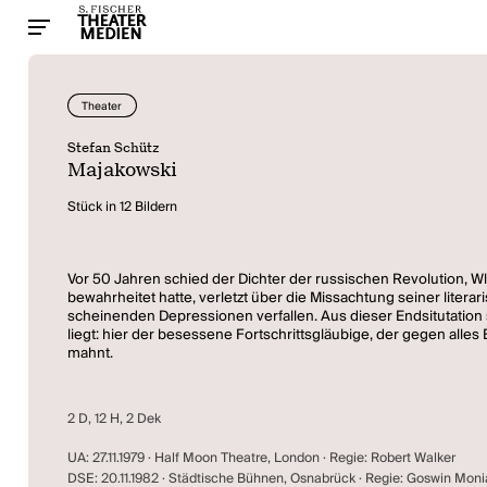
Theater
Stefan Schütz
Majakowski
Stück in 12 Bildern
Vor 50 Jahren schied der Dichter der russischen Revolution, Wl
bewahrheitet hatte, verletzt über die Missachtung seiner liter
scheinenden Depressionen verfallen. Aus dieser Endsitutation 
liegt: hier der besessene Fortschrittsgläubige, der gegen alle
mahnt.
2 D, 12 H, 2 Dek
UA: 27.11.1979 · Half Moon Theatre, London · Regie: Robert Walker
DSE: 20.11.1982 · Städtische Bühnen, Osnabrück · Regie: Goswin Mon