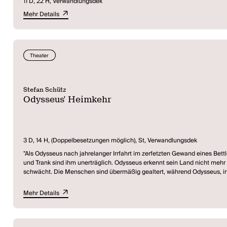
11 D, 22 H, Verwandlungsdek
Mehr Details
Theater
Stefan Schütz
Odysseus' Heimkehr
3 D, 14 H, (Doppelbesetzungen möglich), St, Verwandlungsdek
"Als Odysseus nach jahrelanger Irrfahrt im zerfetzten Gewand eines Bettl
und Trank sind ihm unerträglich. Odysseus erkennt sein Land nicht mehr 
schwächt. Die Menschen sind übermäßig gealtert, während Odysseus, in 
die Freier beizustehen - er ist zum Buchhalter des angeblich wohltätige
will die Frau dessen werden, der sie am besten begattet, jeden probiert s
Mehr Details
Land vom Schorf befreien. Aber das ist aussichtslos, und um jedenfalls
versucht , Telemachos auf seine Seite zu ziehen, erzählt ihm von seinem
sogleich bauen lässt und kontrolliert. Er spricht ihre Benutzung den Leute
gewordene Odysseus." (Süddeutsche Zeitung)