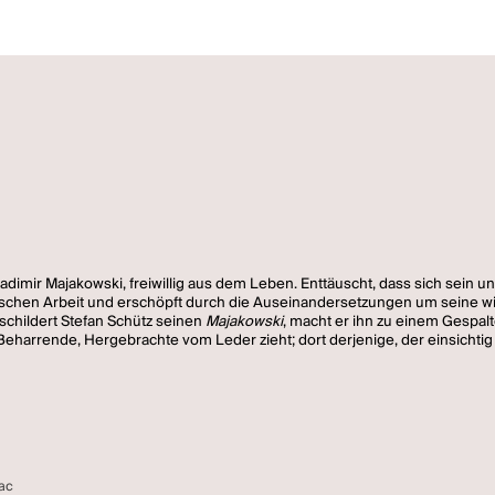
adimir Majakowski, freiwillig aus dem Leben. Enttäuscht, dass sich sein 
arischen Arbeit und erschöpft durch die Auseinandersetzungen um seine wi
schildert Stefan Schütz seinen
Majakowski
, macht er ihn zu einem Gespal
s Beharrende, Hergebrachte vom Leder zieht; dort derjenige, der einsich
iac