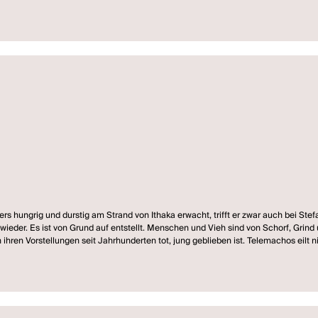
ers hungrig und durstig am Strand von Ithaka erwacht, trifft er zwar auch bei St
wieder. Es ist von Grund auf entstellt. Menschen und Vieh sind von Schorf, Grind
ihren Vorstellungen seit Jahrhunderten tot, jung geblieben ist. Telemachos eil
n Schorfs geworden und wirbt wie die Freier um Penelope, seine Mutter. Penelope
ie aus. Bei solchen Zuständen ist Odysseus, der einzig Gesunde auf Ithaka, ein Auß
 die Macht zurückzugewinnen, kommt er auf die Idee, gegen den vom Schorf verurs
 Plan. Gleich darauf wird er ermordet. Telemachos heiratet Penelope und errichte
n als Lohn zu oder enthält sie ihnen als Strafe vor. Die höhere Instanz, auf die e