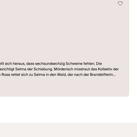
lt sich heraus, dass sechsundsechzig Schweine fehlen. Die
ezichtigt Selma der Schiebung. Mörderisch misstraut das Kollektiv der
 Rosa rettet sich zu Selma in den Wald, der nach der Brandstifterin
t Hochzeit. Worauf alle warten, der Tag, will nicht anbrechen.