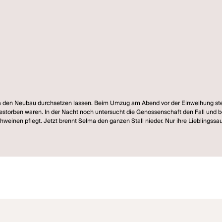
ma den Neubau durchsetzen lassen. Beim Umzug am Abend vor der Einweihung stel
gestorben waren. In der Nacht noch untersucht die Genossenschaft den Fall und b
chweinen pflegt. Jetzt brennt Selma den ganzen Stall nieder. Nur ihre Lieblingssau
flieht. Mit dem kopflosen Kadaver der Sau hält der Vorsitzende der Genossenschaf