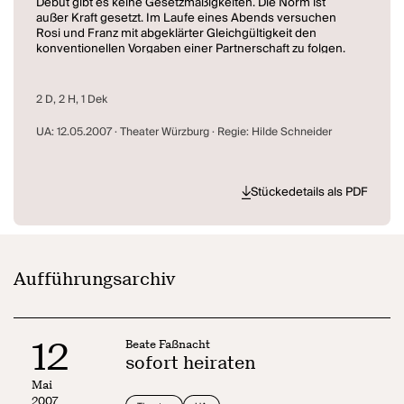
Debüt gibt es keine Gesetzmäßigkeiten. Die Norm ist
außer Kraft gesetzt. Im Laufe eines Abends versuchen
Rosi und Franz mit abgeklärter Gleichgültigkeit den
konventionellen Vorgaben einer Partnerschaft zu folgen.
Doch die erhoffte Zufriedenheit stellt sich nicht ein.
Anspruch und Realität klaffen so weit auseinander, dass
die praktizierte Normalität an Absurdität kaum mehr zu
2 D, 2 H, 1 Dek
übertreffen ist.
UA: 12.05.2007 · Theater Würzburg · Regie: Hilde Schneider
„Aus dem Spiel mit Klischees, Konventionen und
(geschlechtsspezifischen) Rollenbildern entwickelt sich
eine absurd-komische Farce, die die Abgründe einer
Gesellschaft auslotet, die zwar auf stabile
Stückedetails als PDF
(Paar-)Beziehungen setzt, aber kaum Strategien zur
Bewältigung der mit ihnen verbundenen Anforderungen
anzubieten hat.“ (Ankündigung des Mainfrankentheaters
Würzburg)
Aufführungsarchiv
12
Beate Faßnacht
sofort heiraten
Mai
2007