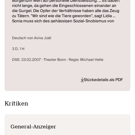
Bürgertum Wert auf personelle Dienstleistung. ... Es dauert
nicht lange, da gehen die Eingeschlossenen einander an
die Gurgel. Die Opfer der Verhältnisse haben alle das Zeug
zu Tätern. "Wir sind wie die Tiere geworden", sagt Lidia ...
Sonia muss sich des gehässigen Sozial-Snobismus von
Lidia erwehren... Paula empfindet für ihren Neffen Albert
offenbar mehr, als dies Tanten gewöhnlich erlaubt ist.
Albert wiederum hätte wohl keine Hemmungen, ihre
Deutsch von Aviva Joël
geheimen Bedürfnisse zu befriedigen. Jedoch gilt sein
sexuelles Interesse alsbald der jungen Sonia, die seine
3 D, 1 H
Avancen zu ihrem Vorteil zu nutzen weiß ...
Die Bühne wird zum Schlachtfeld, auf dem die Schwächste,
DSE: 23.02.2007 · Theater Bonn · Regie: Michael Helle
Sonia, immer stärker und dominanter wird. Sie ist die
Siegermacht eines privaten Krieges, in dem es um Lügen
und Geheimnisse geht. Und um die Wahrheit, die Sonia
unbarmherzig verfolgt.
Stückedetails als PDF
Kritiken
General-Anzeiger