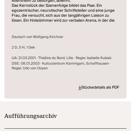
Altersheim zu besorgen, ablehnt.
Das Kernstück der Szenenfolge bildet das Paar. Ein
egozentrischer, neurotischer Schriftsteller und eine junge
Frau, die versucht, sich aus der langjährigen Liaison zu
lösen. Ein Hotelzimmer wird zur verbalen Arena, in der die
Frau gegen die artifizielle Welt und neurotischen Attitüden
des - stumm bleibenden - Partners opponiert.
Die Szene thematisiert eine Art Leitmotiv des Stücks: die
Deutsch von Wolfgang Kirchner
Agonie des Realen durch die Fiktionalisierung der
Gegenwart mittels Phantasien und Projektionen
2 D, 5 H, 1 Dek
(Männlichkeitsphantasien des Soldaten und der Starkult
des jungen Mädchens, das davon träumt eine Karriere als
UA: 21.03.2001 · Théâtre du Nord, Lille · Regie: Isabelle Kubiak
Sängerin zu machen) und durch die Flucht in
DSE: 08.01.2003 · Kulturzentrum Kammgarn, Schaffhausen ·
Ersatzwirklichkeiten (der Fremde flüchtet in den Alkohol,
Regie: Udo van Ooyen
der Schriftsteller in die Fiktion, der Amerikaner in die
metaphysische Weite des Himalaya).
Im Schlussmonolog der Frau tauchen alle Figuren noch
einmal schemenhaft auf, als Freunde oder flüchtige
Stückedetails als PDF
Bekannte, mit deren Lebensskizzen sie ihren Freund
belieferte, der mit diesem "Material" seine Geschichten
konstruierte.
Aufführungsarchiv