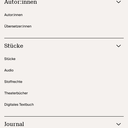
die sich von einer fremden Erscheinung bedroht fühlen. ... Die
Autor:innen
Sprache ist schnell, ohne Interpunktion, in kurzen Zeilen
komponiert, und die Repliken folgen aufeinander ohne Atempause
Autor:innen
und reißen uns mit in einem tobenden Strom, in dem sich die
Poesie mit der Wucht einer Sprache mischt, die mitunter roh ist,
Übersetzer:innen
aber immer gewaltig und verheerend.“ Serge Cabrol (Encres
Vagabondes)
Stücke
Stücke
Audio
Stoffrechte
Theaterbücher
Digitales Textbuch
Journal