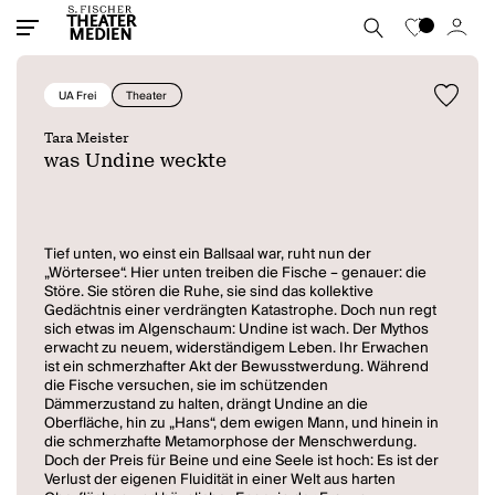
UA Frei
Theater
Tara Meister
was Undine weckte
Tief unten, wo einst ein Ballsaal war, ruht nun der
„Wörtersee“. Hier unten treiben die Fische – genauer: die
Störe. Sie stören die Ruhe, sie sind das kollektive
Gedächtnis einer verdrängten Katastrophe. Doch nun regt
sich etwas im Algenschaum: Undine ist wach. Der Mythos
erwacht zu neuem, widerständigem Leben. Ihr Erwachen
ist ein schmerzhafter Akt der Bewusstwerdung. Während
die Fische versuchen, sie im schützenden
Dämmerzustand zu halten, drängt Undine an die
Oberfläche, hin zu „Hans“, dem ewigen Mann, und hinein in
die schmerzhafte Metamorphose der Menschwerdung.
Doch der Preis für Beine und eine Seele ist hoch: Es ist der
Verlust der eigenen Fluidität in einer Welt aus harten