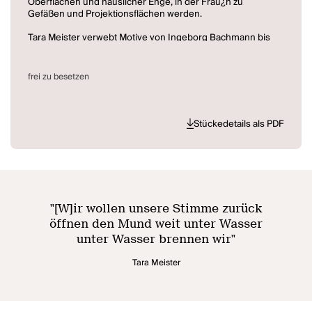
Oberflächen und häuslicher Enge, in der Frau¿n zu
Gefäßen und Projektionsflächen werden.
Tara Meister verwebt Motive von Ingeborg Bachmann bis
H.C. Andersen zu einem dichten, poesievollen
Textgewebe. Sprachlich virtuos lässt sie die Grenzen
zwischen Wasser und Worten verschwimmen: ein
frei zu besetzen
feministischer Gegenentwurf, in dem die „kleine
Meerjungfrau“ nicht still vergeht. Ein Stück voll funkelnder
Wortgewalt, das fragt: Wie findet man eine eigene Stimme,
ohne sich der Sprache der „Ungeheuer“ zu unterwerfen?
Stückedetails als PDF
"
[W]ir wollen unsere Stimme zurück
öffnen den Mund weit unter Wasser
unter Wasser brennen wir
"
Tara Meister