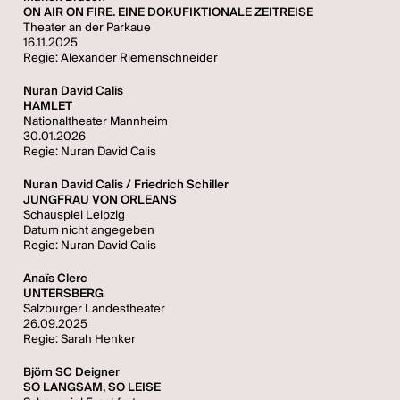
ON AIR ON FIRE. EINE DOKUFIKTIONALE ZEITREISE
Theater an der Parkaue
16.11.2025
Regie: Alexander Riemenschneider
Nuran David Calis
HAMLET
Nationaltheater Mannheim
30.01.2026
Regie: Nuran David Calis
Nuran David Calis / Friedrich Schiller
JUNGFRAU VON ORLEANS
Schauspiel Leipzig
Datum nicht angegeben
Regie: Nuran David Calis
Anaïs Clerc
UNTERSBERG
Salzburger Landestheater
26.09.2025
Regie: Sarah Henker
Björn SC Deigner
SO LANGSAM, SO LEISE