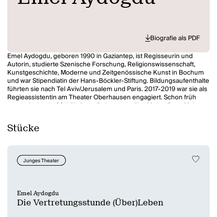
Biografie als PDF
Emel Aydogdu, geboren 1990 in Gaziantep, ist Regisseurin und
Autorin, studierte Szenische Forschung, Religionswissenschaft,
Kunstgeschichte, Moderne und Zeitgenössische Kunst in Bochum
und war Stipendiatin der Hans-Böckler-Stiftung. Bildungsaufenthalte
führten sie nach Tel Aviv/Jerusalem und Paris. 2017-2019 war sie als
Regieassistentin am Theater Oberhausen engagiert. Schon früh
wurde Aydogdu 2011 für ihren Dokumentarfilm
Meine Oma, Meine
Wurzel, Meine Heimat
mit dem Sonderpreis der Mercator-Stiftung im
Bundeskanzleramt ausgezeichnet. Erste Arbeiten entstanden ab
Stücke
2011 zuerst am Schauspielhaus Bochum mit ihrem selbst
geschriebenen Stückentwicklung
Verloren - Eine Collage zum
Thema Amoklauf
und arbeitet und inszeniert in der Spielzeit 22/23
für das Junges Schauspielhaus Düsseldorf, Theater Oberhausen,
Junges Theater
Theater Osnabrück und das Junge Staatstheater Braunschweig. Sie
wurde mit
Die Nacht kurz vor den Wäldern
am Theater Oberhausen
auf dem Monospektakel X 2020 mit dem Jurypreis ausgezeichnet;
2020 erhielt sie das NRW-Nachwuchsstipendium und eine weitere
Emel Aydogdu
Auszeichnung von der Kunststiftung NRW für die dokumentarisch-
Die Vertretungsstunde (Über)Leben
konzeptuelle Idee
ArbeitsVisionen
. Der Text
Wenn Wolken wachsen
im Rahmen der Förderung
Nah dran! – Neue Stücke für das